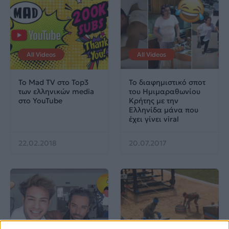
All Videos
All Videos
Το Mad TV στο Top3
Το διαφημιστικό σποτ
των ελληνικών media
του Ημιμαραθωνίου
στο YouTube
Κρήτης με την
Eλληνίδα μάνα που
έχει γίνει viral
22.02.2018
20.07.2017
All Videos
All Videos