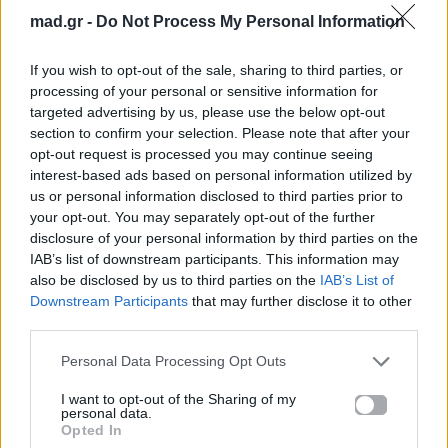
mad.gr -
Do Not Process My Personal Information
Ο Σπύρος Σαμοΐλης
Survivor: Σάλος με το
κάνει push ups!
βίντεο από το
If you wish to opt-out of the sale, sharing to third parties, or
αγώνισμα της
processing of your personal or sensitive information for
Κυριακής – Υπήρξε
targeted advertising by us, please use the below opt-out
παραβίαση κανόνων;
section to confirm your selection. Please note that after your
opt-out request is processed you may continue seeing
29.06.2017
26.06.2017
interest-based ads based on personal information utilized by
us or personal information disclosed to third parties prior to
your opt-out. You may separately opt-out of the further
disclosure of your personal information by third parties on the
IAB’s list of downstream participants. This information may
also be disclosed by us to third parties on the
IAB’s List of
Downstream Participants
that may further disclose it to other
third parties.
All Videos
All Videos
Personal Data Processing Opt Outs
H διπλή γκάφα του
Αυτός ο άνθρωπος
I want to opt-out of the Sharing of my
Ντάνου στο Survivor
κλείστηκε δεμένος
personal data.
που δεν πρόσεξε
μέσα σε ένα πλυντήριο
Opted In
(σχεδόν) κανείς!
και κατάφερε να