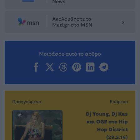
News
Ακολουθήστε το
Mad.gr στο MSN
Μοιράσου αυτό το άρθρο
Προηγούμενο
Επόμενο
Dj Young, Dj Kas
και OGE στο Hip
Hop District
(29.5.14)