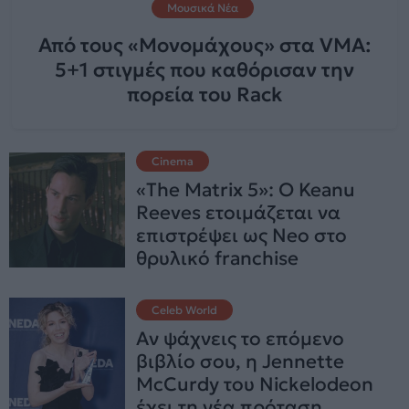
Μουσικά Νέα
Από τους «Μονομάχους» στα VMA:
5+1 στιγμές που καθόρισαν την
πορεία του Rack
Cinema
«The Matrix 5»: Ο Keanu
Reeves ετοιμάζεται να
επιστρέψει ως Neo στο
θρυλικό franchise
Celeb World
Αν ψάχνεις το επόμενο
βιβλίο σου, η Jennette
McCurdy του Nickelodeon
έχει τη νέα πρόταση