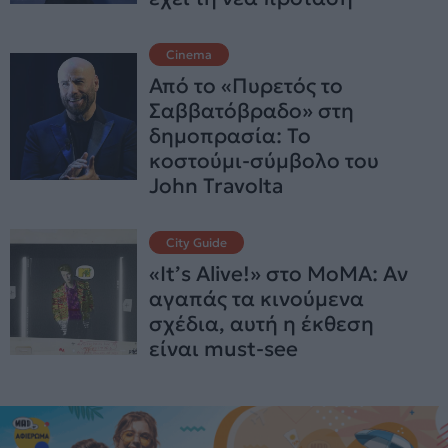
Cinema
Από το «Πυρετός το
Σαββατόβραδο» στη
δημοπρασία: Το
κοστούμι-σύμβολο του
John Travolta
City Guide
«It’s Alive!» στο MoMA: Αν
αγαπάς τα κινούμενα
σχέδια, αυτή η έκθεση
είναι must-see