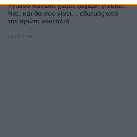
Υγιεινό παγωτό χωρίς ζάχαρη γίνεται;
Ναι, και θα σου γίνει… εθισμός από
την πρώτη κουταλιά
08.08.2026