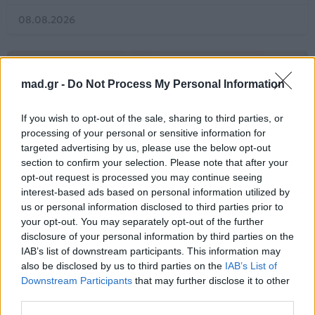
08.08.2026
mad.gr -
Do Not Process My Personal Information
If you wish to opt-out of the sale, sharing to third parties, or
processing of your personal or sensitive information for
targeted advertising by us, please use the below opt-out
section to confirm your selection. Please note that after your
opt-out request is processed you may continue seeing
interest-based ads based on personal information utilized by
us or personal information disclosed to third parties prior to
your opt-out. You may separately opt-out of the further
disclosure of your personal information by third parties on the
IAB’s list of downstream participants. This information may
Life
also be disclosed by us to third parties on the
IAB’s List of
Downstream Participants
that may further disclose it to other
Το πλυντήριο σου μυρίζει άσχημα;
third parties.
Αυτό είναι το viral hack για να