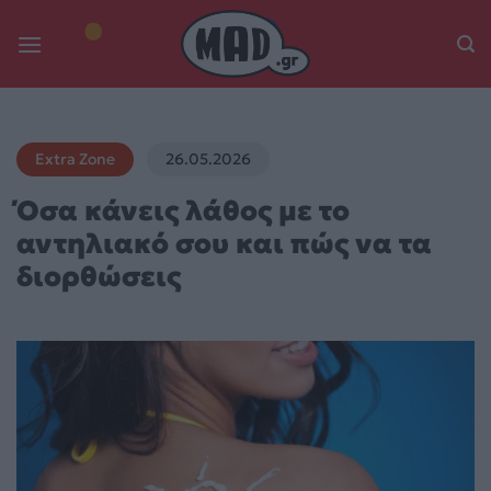
Skip
to
content
Extra Zone
26.05.2026
Όσα κάνεις λάθος με το
αντηλιακό σου και πώς να τα
διορθώσεις