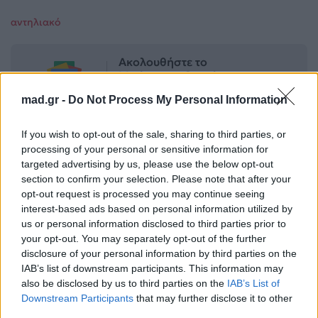
αντηλιακό
Ακολουθήστε το
Mad.gr στο Google
News
mad.gr -
Do Not Process My Personal Information
Ακολουθήστε το
If you wish to opt-out of the sale, sharing to third parties, or
Mad.gr στο MSN
processing of your personal or sensitive information for
targeted advertising by us, please use the below opt-out
section to confirm your selection. Please note that after your
opt-out request is processed you may continue seeing
Μοιράσου αυτό το άρθρο
interest-based ads based on personal information utilized by
us or personal information disclosed to third parties prior to
your opt-out. You may separately opt-out of the further
disclosure of your personal information by third parties on the
IAB’s list of downstream participants. This information may
also be disclosed by us to third parties on the
IAB’s List of
Downstream Participants
that may further disclose it to other
third parties.
Προηγούμενο
Επόμενο