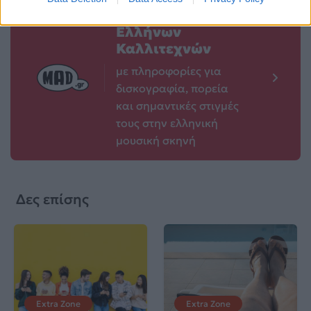
Βιογραφικά
Ελλήνων
Καλλιτεχνών
με πληροφορίες για
δισκογραφία, πορεία
και σημαντικές στιγμές
τους στην ελληνική
μουσική σκηνή
Δες επίσης
Extra Zone
Extra Zone