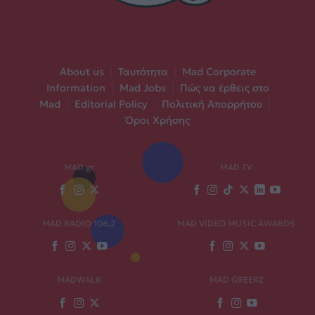
About us
|
Ταυτότητα
|
Mad Corporate
Information
|
Mad Jobs
|
Πώς να έρθεις στο
Mad
|
Editorial Policy
|
Πολιτική Απορρήτου
|
Όροι Χρήσης
MAD.gr
MAD TV
MAD RADIO 106,2
MAD VIDEO MUSIC AWARDS
MADWALK
MAD GREEKZ