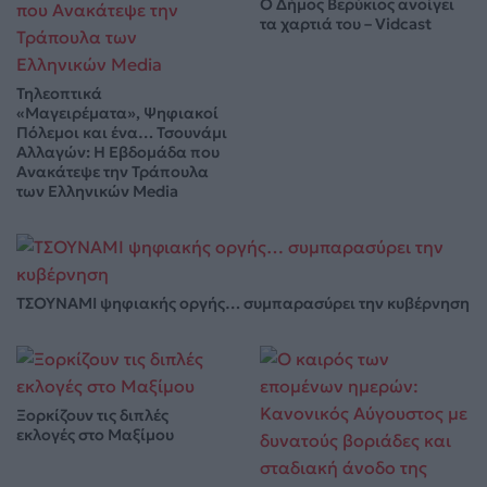
Ο Δήμος Βερύκιος ανοίγει
τα χαρτιά του – Vidcast
Τηλεοπτικά
«Μαγειρέματα», Ψηφιακοί
Πόλεμοι και ένα… Τσουνάμι
Αλλαγών: Η Εβδομάδα που
Ανακάτεψε την Τράπουλα
των Ελληνικών Media
ΤΣΟΥΝΑΜΙ ψηφιακής οργής… συμπαρασύρει την κυβέρνηση
Ξορκίζουν τις διπλές
εκλογές στο Μαξίμου