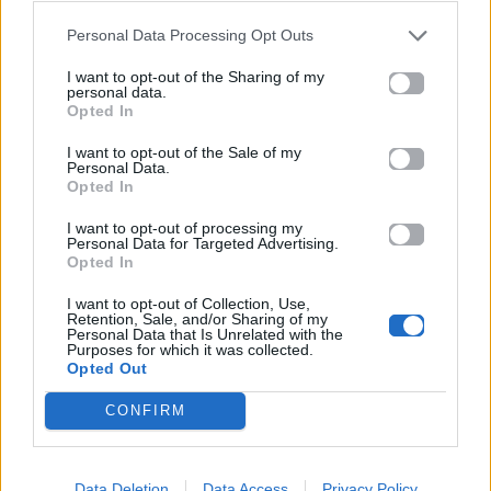
Personal Data Processing Opt Outs
I want to opt-out of the Sharing of my
personal data.
Opted In
I want to opt-out of the Sale of my
Personal Data.
Opted In
«The Devil Wears
APON: «Ηχογένεια
Prada 2»: Το sequel
Tour» – Ο viral
I want to opt-out of processing my
που σαρώνει
Personal Data for Targeted Advertising.
τραγουδοποιός
Opted In
παγκοσμίως και
σαρώνει την
ξεπέρασε τα 600
Ελλάδα! Οι
I want to opt-out of Collection, Use,
Retention, Sale, and/or Sharing of my
εκατομμύρια
σταθμοί του
Personal Data that Is Unrelated with the
Purposes for which it was collected.
δολάρια
«Ηχογένεια tour»
Opted Out
26.05.2026
26.05.2026
CONFIRM
Data Deletion
Data Access
Privacy Policy