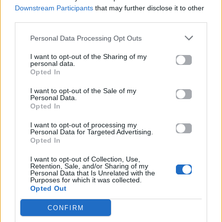
Downstream Participants
that may further disclose it to other
third parties.
Personal Data Processing Opt Outs
Μοιράσου αυτό το άρθρο
I want to opt-out of the Sharing of my
personal data.
Opted In
I want to opt-out of the Sale of my
Personal Data.
Opted In
Προηγούμενο
Επόμενο
I want to opt-out of processing my
Personal Data for Targeted Advertising.
Opted In
I want to opt-out of Collection, Use,
Retention, Sale, and/or Sharing of my
Personal Data that Is Unrelated with the
Purposes for which it was collected.
Opted Out
NEWORLD: ARGY
Όσα κάνεις λάθος
CONFIRM
και ARTBAT
με το αντηλιακό