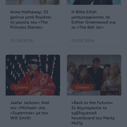
Anne Hathaway: 25
Η Billie Eilish
χρόνια μετά θυμάται
μεταμορφώνεται σε
τη μαγεία του «The
Esther Greenwood για
Princess Diaries»
το «The Bell Jar»
05.08.2026
05.08.2026
Cinema
Cinema
Jaafar Jackson: Από
«Back to the Future»:
τον «Michael» στο
Σε δημοπρασία το
«Supermax» με τον
εμβληματικό
Will Smith
hoverboard του Marty
McFly