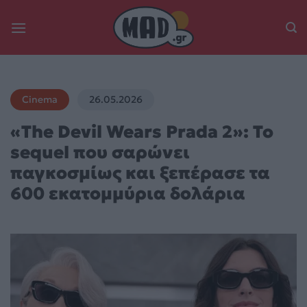
Skip
to
content
Cinema
26.05.2026
«The Devil Wears Prada 2»: Το
sequel που σαρώνει
παγκοσμίως και ξεπέρασε τα
600 εκατομμύρια δολάρια