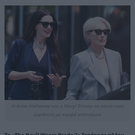
Η Anne Hathaway και η Meryl Streep σε κοινή τους
εμφάνιση με κομψά κοστούμια.