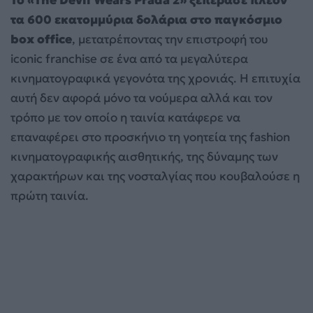
Το «The Devil Wears Prada 2» ξεπέρασε πλέον
τα 600 εκατομμύρια δολάρια στο παγκόσμιο
box office
, μετατρέποντας την επιστροφή του
iconic franchise σε ένα από τα μεγαλύτερα
κινηματογραφικά γεγονότα της χρονιάς. Η επιτυχία
αυτή δεν αφορά μόνο τα νούμερα αλλά και τον
τρόπο με τον οποίο η ταινία κατάφερε να
επαναφέρει στο προσκήνιο τη γοητεία της fashion
κινηματογραφικής αισθητικής, της δύναμης των
χαρακτήρων και της νοσταλγίας που κουβαλούσε η
πρώτη ταινία.