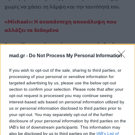
χωρίς να χάσει τη λάμψη και την ταυτότητά του.
«Michael»: Η αναπάντεχη αποκάλυψη που
αλλάζει τα δεδομένα
Για σχόλια, μηνύματα ή φωτογραφικό υλικό
σχετικά με το
Mad.gr
, επισκεφτείτε μας στο
mad.gr -
Do Not Process My Personal Information
Facebook
, επικοινωνήστε μέσω
Twitter
ή
ακολουθήστε μας στο
Instagram
.
If you wish to opt-out of the sale, sharing to third parties, or
processing of your personal or sensitive information for
The Devil Wears Prada 2
ΤΑΙΝΙΑ
targeted advertising by us, please use the below opt-out
section to confirm your selection. Please note that after your
opt-out request is processed you may continue seeing
Ακολουθήστε το
interest-based ads based on personal information utilized by
Mad.gr στο Google
News
us or personal information disclosed to third parties prior to
your opt-out. You may separately opt-out of the further
disclosure of your personal information by third parties on the
Ακολουθήστε το
IAB’s list of downstream participants. This information may
Mad.gr στο MSN
also be disclosed by us to third parties on the
IAB’s List of