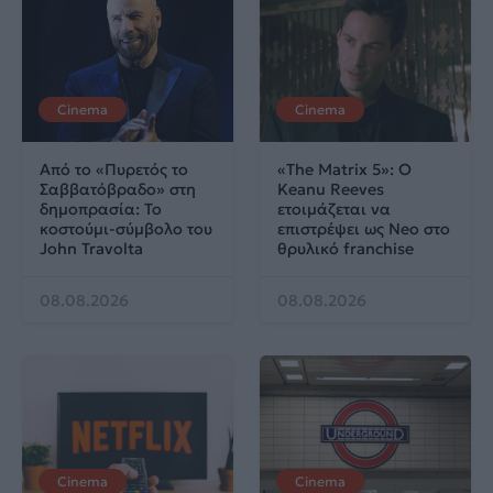
Cinema
Cinema
Από το «Πυρετός το
«The Matrix 5»: Ο
Σαββατόβραδο» στη
Keanu Reeves
δημοπρασία: Το
ετοιμάζεται να
κοστούμι-σύμβολο του
επιστρέψει ως Neo στο
John Travolta
θρυλικό franchise
08.08.2026
08.08.2026
Cinema
Cinema