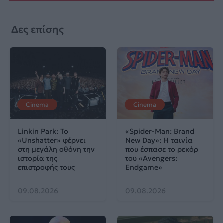
Δες επίσης
Cinema
Cinema
Linkin Park: Το
«Spider-Man: Brand
«Unshatter» φέρνει
New Day»: Η ταινία
στη μεγάλη οθόνη την
που έσπασε το ρεκόρ
ιστορία της
του «Avengers:
επιστροφής τους
Endgame»
09.08.2026
09.08.2026