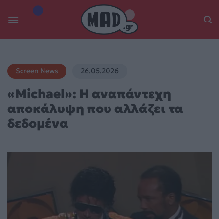
Skip
to
content
Screen News
26.05.2026
«Michael»: Η αναπάντεχη
αποκάλυψη που αλλάζει τα
δεδομένα