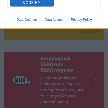
CONFIRM
Ποιος θα κερδίσει
γνωρίζεις για την
το «Τραγούδι της
«Οδύσσεια» του
Χρονιάς Digital»;
Christopher Nolan
Data Deletion
Data Access
Privacy Policy
πριν την πρεμιέρα
26.05.2026
26.05.2026
Βιογραφικά
Ελλήνων
Καλλιτεχνών
με πληροφορίες για
δισκογραφία, πορεία
και σημαντικές στιγμές
τους στην ελληνική
μουσική σκηνή