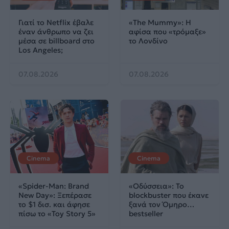
Γιατί το Netflix έβαλε
«The Mummy»: Η
έναν άνθρωπο να ζει
αφίσα που «τρόμαξε»
μέσα σε billboard στο
το Λονδίνο
Los Angeles;
07.08.2026
07.08.2026
Cinema
Cinema
«Spider-Man: Brand
«Οδύσσεια»: Το
New Day»: Ξεπέρασε
blockbuster που έκανε
το $1 δισ. και άφησε
ξανά τον Όμηρο…
πίσω το «Toy Story 5»
bestseller