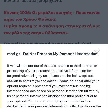
πάντα τη μουσική βιομηχανία.
Κάννες 2026: Οι μεγάλοι νικητές – Ποια ταινία
πήρε τον Χρυσό Φοίνικα;
Lupita Nyong’o: Η απάντηση στην κριτική για
τον ρόλο της στην «Οδύσσεια»
Για σχόλια, μηνύματα ή φωτογραφικό υλικό
σχετικά με το
Mad.gr
, επισκεφτείτε μας στο
mad.gr -
Do Not Process My Personal Information
Facebook
, επικοινωνήστε μέσω
Twitter
ή
ακολουθήστε μας στο
Instagram
.
If you wish to opt-out of the sale, sharing to third parties, or
processing of your personal or sensitive information for
Michael
Michael 2
MICHAEL JACKSON
targeted advertising by us, please use the below opt-out
section to confirm your selection. Please note that after your
Ακολουθήστε το
opt-out request is processed you may continue seeing
Mad.gr στο Google
interest-based ads based on personal information utilized by
News
us or personal information disclosed to third parties prior to
your opt-out. You may separately opt-out of the further
disclosure of your personal information by third parties on the