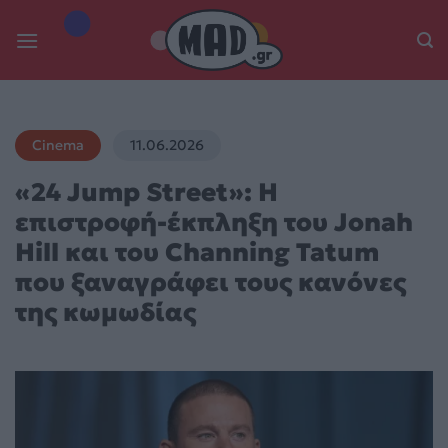
Skip
to
content
Cinema
11.06.2026
«24 Jump Street»: Η
επιστροφή-έκπληξη του Jonah
Hill και του Channing Tatum
που ξαναγράφει τους κανόνες
της κωμωδίας