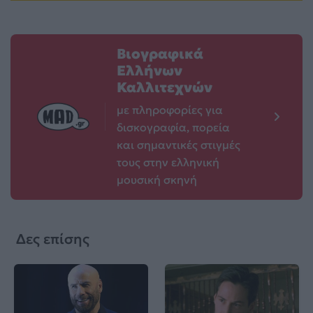
Βιογραφικά
Ελλήνων
Καλλιτεχνών
με πληροφορίες για
δισκογραφία, πορεία
και σημαντικές στιγμές
τους στην ελληνική
μουσική σκηνή
Δες επίσης