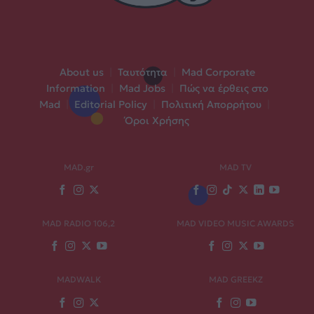
About us
|
Ταυτότητα
|
Mad Corporate
Information
|
Mad Jobs
|
Πώς να έρθεις στο
Mad
|
Editorial Policy
|
Πολιτική Απορρήτου
|
Όροι Χρήσης
MAD.gr
MAD TV
MAD RADIO 106,2
MAD VIDEO MUSIC AWARDS
MADWALK
MAD GREEKZ