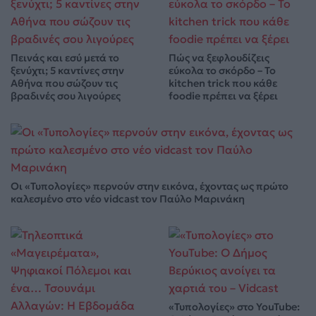
Πεινάς και εσύ μετά το
Πώς να ξεφλουδίζεις
ξενύχτι; 5 καντίνες στην
εύκολα το σκόρδο – Το
Αθήνα που σώζουν τις
kitchen trick που κάθε
βραδινές σου λιγούρες
foodie πρέπει να ξέρει
Οι «Τυπολογίες» περνούν στην εικόνα, έχοντας ως πρώτο
καλεσμένο στο νέο vidcast τον Παύλο Μαρινάκη
«Τυπολογίες» στο YouTube: