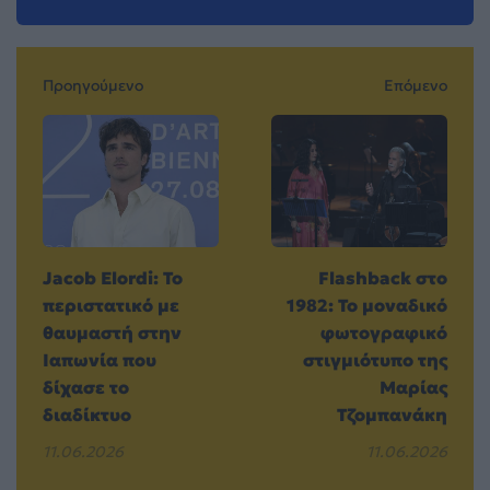
Προηγούμενο
Επόμενο
Jacob Elordi: Το
Flashback στο
περιστατικό με
1982: Το μοναδικό
θαυμαστή στην
φωτογραφικό
Ιαπωνία που
στιγμιότυπο της
δίχασε το
Μαρίας
διαδίκτυο
Τζομπανάκη
11.06.2026
11.06.2026