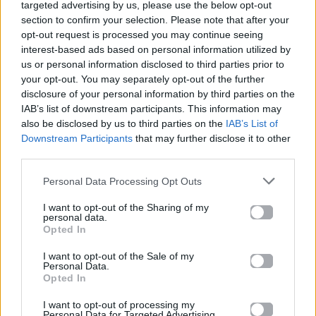
ταινίες επιτυχίες.
targeted advertising by us, please use the below opt-out
section to confirm your selection. Please note that after your
opt-out request is processed you may continue seeing
Sharon Stone: «Το Euphoria πρέπει να
interest-based ads based on personal information utilized by
προβάλλεται στα σχολεία» – Η προσωπική
us or personal information disclosed to third parties prior to
τραγωδία πίσω από τα λόγια της
your opt-out. You may separately opt-out of the further
disclosure of your personal information by third parties on the
IAB’s list of downstream participants. This information may
also be disclosed by us to third parties on the
IAB’s List of
Downstream Participants
that may further disclose it to other
third parties.
Personal Data Processing Opt Outs
I want to opt-out of the Sharing of my
personal data.
Opted In
I want to opt-out of the Sale of my
Personal Data.
Opted In
I want to opt-out of processing my
Personal Data for Targeted Advertising.