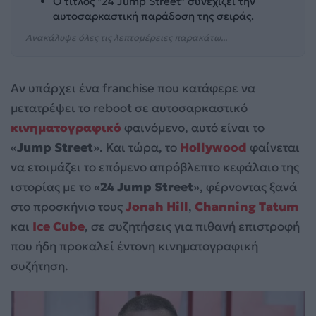
Ο τίτλος "24 Jump Street" συνεχίζει την
αυτοσαρκαστική παράδοση της σειράς.
Ανακάλυψε όλες τις λεπτομέρειες παρακάτω...
Αν υπάρχει ένα franchise που κατάφερε να
μετατρέψει το reboot σε αυτοσαρκαστικό
κινηματογραφικό
φαινόμενο, αυτό είναι το
«
Jump Street
». Και τώρα, το
Hollywood
φαίνεται
να ετοιμάζει το επόμενο απρόβλεπτο κεφάλαιο της
ιστορίας με το «
24 Jump Street
», φέρνοντας ξανά
στο προσκήνιο τους
Jonah Hill
,
Channing Tatum
και
Ice Cube
, σε συζητήσεις για πιθανή επιστροφή
που ήδη προκαλεί έντονη κινηματογραφική
συζήτηση.