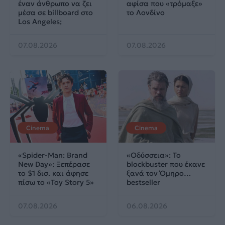
έναν άνθρωπο να ζει
αφίσα που «τρόμαξε»
μέσα σε billboard στο
το Λονδίνο
Los Angeles;
07.08.2026
07.08.2026
Cinema
Cinema
«Spider-Man: Brand
«Οδύσσεια»: Το
New Day»: Ξεπέρασε
blockbuster που έκανε
το $1 δισ. και άφησε
ξανά τον Όμηρο…
πίσω το «Toy Story 5»
bestseller
07.08.2026
06.08.2026