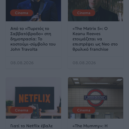
Cinema
Cinema
Από το «Πυρετός το
«The Matrix 5»: Ο
Σαββατόβραδο» στη
Keanu Reeves
δημοπρασία: Το
ετοιμάζεται να
κοστούμι-σύμβολο του
επιστρέψει ως Neo στο
John Travolta
θρυλικό franchise
08.08.2026
08.08.2026
Cinema
Cinema
Γιατί το Netflix έβαλε
«The Mummy»: Η