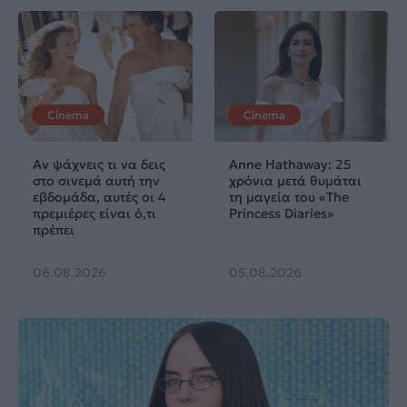
Cinema
Cinema
Αν ψάχνεις τι να δεις
Anne Hathaway: 25
στο σινεμά αυτή την
χρόνια μετά θυμάται
εβδομάδα, αυτές οι 4
τη μαγεία του «The
πρεμιέρες είναι ό,τι
Princess Diaries»
πρέπει
06.08.2026
05.08.2026