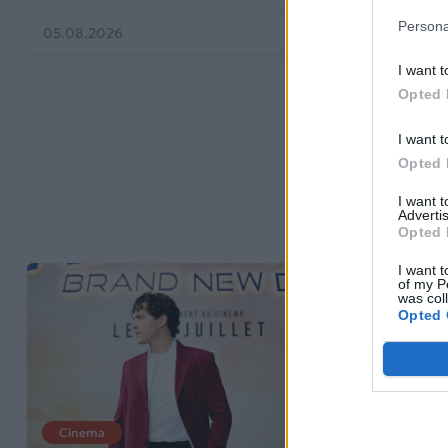
Persona
05.08.2026
04.08.2026
I want t
Opted 
I want t
Opted 
I want 
Advertis
Opted 
I want t
of my P
was col
Opted 
Cinema
Cinema