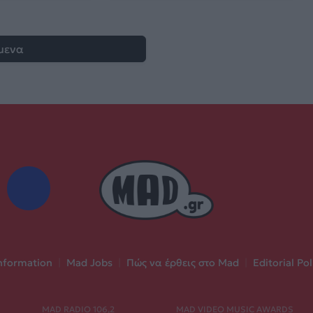
μενα
nformation
|
Mad Jobs
|
Πώς να έρθεις στο Mad
|
Editorial Pol
MAD RADIO 106,2
MAD VIDEO MUSIC AWARDS