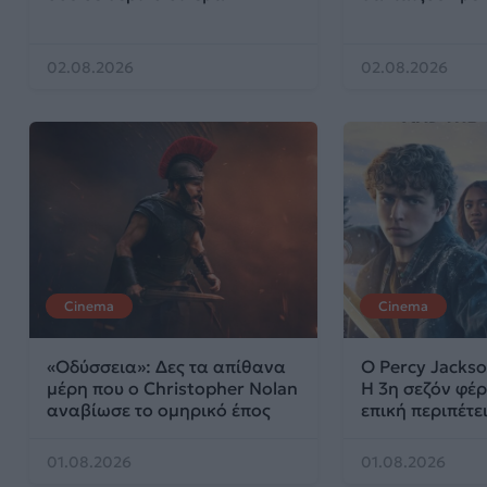
02.08.2026
02.08.2026
Cinema
Cinema
«Οδύσσεια»: Δες τα απίθανα
Ο Percy Jackso
μέρη που ο Christopher Nolan
Η 3η σεζόν φέρ
αναβίωσε το ομηρικό έπος
επική περιπέτε
01.08.2026
01.08.2026