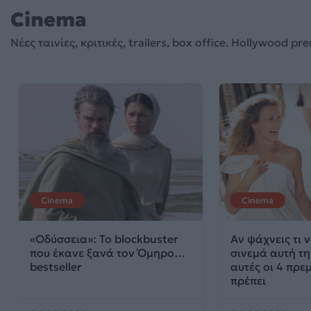
Cinema
Νέες ταινίες, κριτικές, trailers, box office. Hollywoo
Cinema
Cinema
«Οδύσσεια»: Το blockbuster
Αν ψάχνεις τι ν
που έκανε ξανά τον Όμηρο…
σινεμά αυτή τ
bestseller
αυτές οι 4 πρεμ
πρέπει