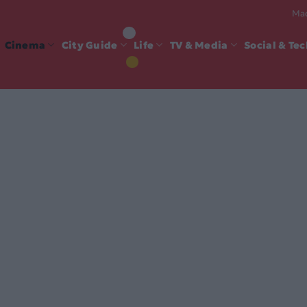
Mad
Cinema
City Guide
Life
TV & Media
Social & Te