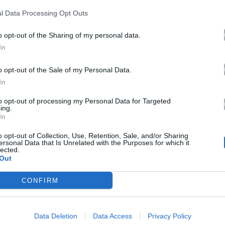
l Data Processing Opt Outs
03.08.2026
o opt-out of the Sharing of my personal data.
In
o opt-out of the Sale of my Personal Data.
In
to opt-out of processing my Personal Data for Targeted
ing.
In
o opt-out of Collection, Use, Retention, Sale, and/or Sharing
ersonal Data that Is Unrelated with the Purposes for which it
lected.
Out
CONFIRM
Data Deletion
Data Access
Privacy Policy
Cinema