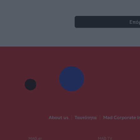
Επό
About us
|
Ταυτότητα
|
Mad Corporate I
MAD.gr
MAD TV