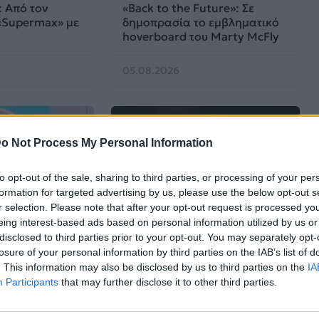
: Από τον
«Back to the Future»: Σε
 «Supermax» με
δημοπρασία το εμβληματικό
hoverboard του Marty McFly
05.08.2026
o Not Process My Personal Information
to opt-out of the sale, sharing to third parties, or processing of your per
formation for targeted advertising by us, please use the below opt-out s
r selection. Please note that after your opt-out request is processed y
eing interest-based ads based on personal information utilized by us or
Cinema
disclosed to third parties prior to your opt-out. You may separately opt-
losure of your personal information by third parties on the IAB’s list of
arbie και ο Ken
«The Road Home»: Ο John
. This information may also be disclosed by us to third parties on the
IA
ια νέα
Legend ενσαρκώνει τον
Participants
that may further disclose it to other third parties.
ι ανυπομονούμε
θρυλικό Harry Belafonte