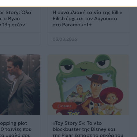
or Story: Όλα
Η συναυλιακή ταινία της Billie
ε ο Ryan
Eilish έρχεται τον Αύγουστο
 13η σεζόν
στο Paramount+
03.08.2026
Cinema
opping plot
«Toy Story 5»: Το νέο
 10 ταινίες που
blockbuster της Disney και
το μυαλό σου
της Pixar έσπασε το ρεκόρ του