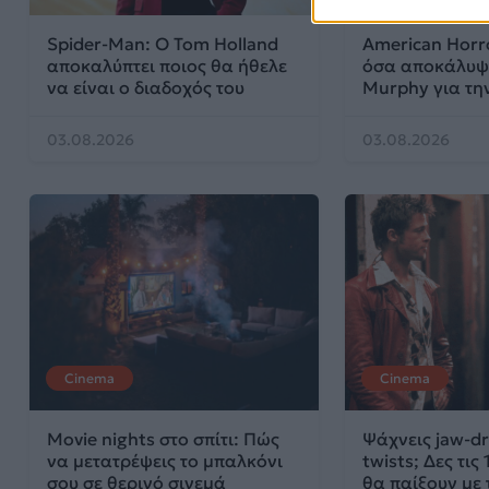
Spider-Man: Ο Tom Holland
American Horr
αποκαλύπτει ποιος θα ήθελε
όσα αποκάλυψ
να είναι ο διαδοχός του
Murphy για την
03.08.2026
03.08.2026
Cinema
Cinema
Movie nights στο σπίτι: Πώς
Ψάχνεις jaw-dr
να μετατρέψεις το μπαλκόνι
twists; Δες τις
σου σε θερινό σινεμά
θα παίξουν με 