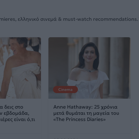
d premieres, ελληνικό σινεμά & must-watch recommendation
Cinema
α δεις στο
Anne Hathaway: 25 χρόνια
ην εβδομάδα,
μετά θυμάται τη μαγεία του
ιέρες είναι ό,τι
«The Princess Diaries»