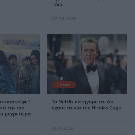
1 δισ.
02.08.2026
Cinema
n επιστρέφει!
Το Netflix κατηγορείται ότι…
νει την πιο
έχασε ταινία του Nicolas Cage
ια μέχρι τώρα
31.07.2026