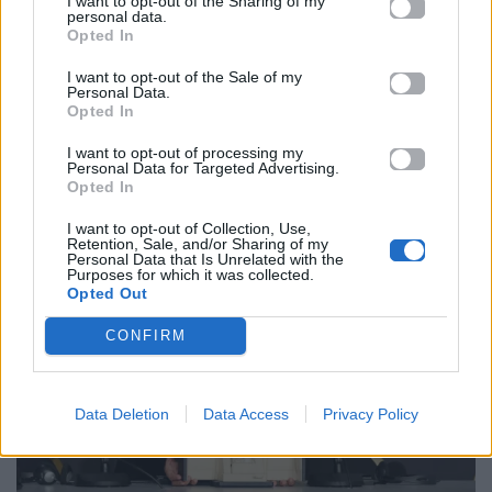
I want to opt-out of the Sharing of my
personal data.
Imana» της Marie-Clémentine Dusabejambo
,
Opted In
σηματοδοτώντας την πρώτη συμμετοχή ταινίας από
I want to opt-out of the Sale of my
τη Ρουάντα στην επίσημη επιλογή του φεστιβάλ,
Personal Data.
Opted In
ενώ ο Χρυσός Φοίνικας ταινίας μικρού μήκους πήγε
στο «Para los contrincantes» του Federico Luis.
I want to opt-out of processing my
Personal Data for Targeted Advertising.
Opted In
I want to opt-out of Collection, Use,
Retention, Sale, and/or Sharing of my
Personal Data that Is Unrelated with the
Purposes for which it was collected.
Opted Out
CONFIRM
Data Deletion
Data Access
Privacy Policy