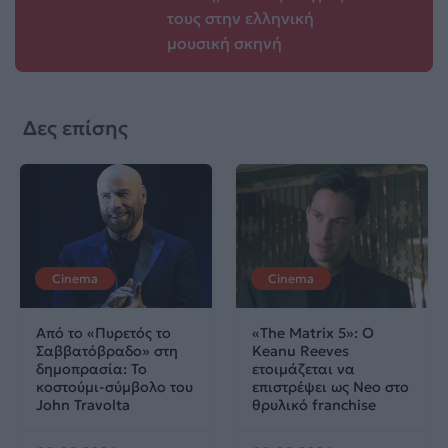
τους στην ελληνική
μουσική σκηνή
Δες επίσης
Cinema
Cinema
Από το «Πυρετός το
«The Matrix 5»: Ο
Σαββατόβραδο» στη
Keanu Reeves
δημοπρασία: Το
ετοιμάζεται να
κοστούμι-σύμβολο του
επιστρέψει ως Neo στο
John Travolta
θρυλικό franchise