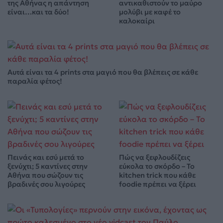
της Αθήνας η απάντηση
αντικαθιστούν το μαύρο
είναι…και τα δύο!
μολύβι με καφέ το
καλοκαίρι
Αυτά είναι τα 4 prints στα μαγιό που θα βλέπεις σε κάθε
παραλία φέτος!
Πεινάς και εσύ μετά το
Πώς να ξεφλουδίζεις
ξενύχτι; 5 καντίνες στην
εύκολα το σκόρδο – Το
Αθήνα που σώζουν τις
kitchen trick που κάθε
βραδινές σου λιγούρες
foodie πρέπει να ξέρει