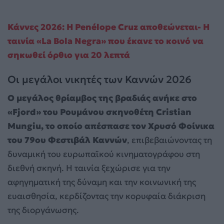
Κάννες 2026: Η Penélope Cruz αποθεώνεται- Η
ταινία «La Bola Negra» που έκανε το κοινό να
σηκωθεί όρθιο για 20 λεπτά
Οι μεγάλοι νικητές των Καννών 2026
Ο μεγάλος θρίαμβος της βραδιάς ανήκε στο
«Fjord» του Ρουμάνου σκηνοθέτη Cristian
Mungiu, το οποίο απέσπασε τον Χρυσό Φοίνικα
του 79ου Φεστιβάλ Καννών
, επιβεβαιώνοντας τη
δυναμική του ευρωπαϊκού κινηματογράφου στη
διεθνή σκηνή. Η ταινία ξεχώρισε για την
αφηγηματική της δύναμη και την κοινωνική της
ευαισθησία, κερδίζοντας την κορυφαία διάκριση
της διοργάνωσης.