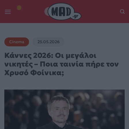
Skip
to
content
Cinema
25.05.2026
Κάννες 2026: Οι μεγάλοι
νικητές – Ποια ταινία πήρε τον
Χρυσό Φοίνικα;