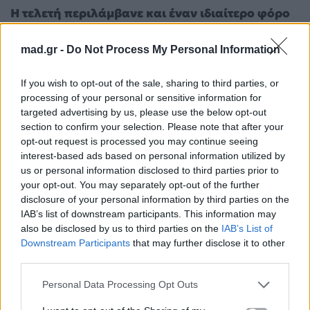
Η τελετή περιλάμβανε και έναν ιδιαίτερο φόρο
τιμής στην Barbra Streisand, η οποία τιμήθηκε
mad.gr -
Do Not Process My Personal Information
με Τιμητικό Χρυσό Φοίνικα
, χωρίς να μπορέσει
να παρευρεθεί λόγω τραυματισμού.
If you wish to opt-out of the sale, sharing to third parties, or
processing of your personal or sensitive information for
targeted advertising by us, please use the below opt-out
section to confirm your selection. Please note that after your
opt-out request is processed you may continue seeing
interest-based ads based on personal information utilized by
us or personal information disclosed to third parties prior to
your opt-out. You may separately opt-out of the further
disclosure of your personal information by third parties on the
IAB’s list of downstream participants. This information may
also be disclosed by us to third parties on the
IAB’s List of
Downstream Participants
that may further disclose it to other
third parties.
Νέες φωνές και ιστορικές πρωτιές
Personal Data Processing Opt Outs
Η Χρυσή Κάμερα απονεμήθηκε στο «Ben’