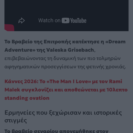
Το Βραβείο της Επιτροπής κατέκτησε η «Dream
Adventure» της Valeska Grisebach
,
επιβεβαιώνοντας τη δυναμική των πιο τολμηρών
αφηγηματικών προσεγγίσεων της φετινής χρονιάς.
Κάννες 2026: Το «The Man I Love» με τον Rami
Malek συγκλονίζει και αποθεώνεται με 10λεπτο
standing ovation
Ερμηνείες που ξεχώρισαν και ιστορικές
στιγμές
Το βραβείο σεναρίου απονεμήθηκε στον