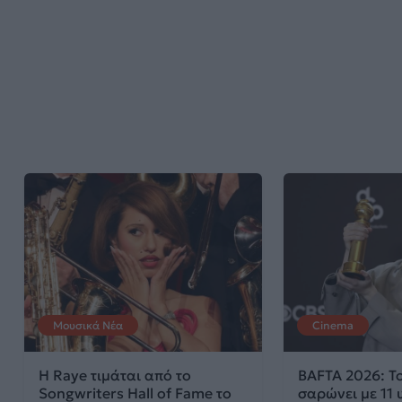
Μουσικά Νέα
Cinema
Η Raye τιμάται από το
BAFTA 2026: Τ
Songwriters Hall of Fame το
σαρώνει με 11