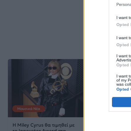
Persona
I want t
Opted 
I want t
Opted 
I want 
Advertis
Opted 
I want t
of my P
was col
Opted 
Μουσικά Νέα
Celeb News
Η Miley Cyrus θα τιμηθεί με
Ο Κυριάκος Μ
το Innovator Award στα
πρότεινε τον Γ