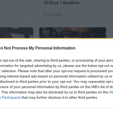
2026 με 7 βραβεία
27.03.2026
o Not Process My Personal Information
to opt-out of the sale, sharing to third parties, or processing of your per
formation for targeted advertising by us, please use the below opt-out s
Cinema
r selection. Please note that after your opt-out request is processed y
eing interest-based ads based on personal information utilized by us or
disclosed to third parties prior to your opt-out. You may separately opt-
 επιστρέφει στα
Σάρωσε η ταινία War of the
losure of your personal information by third parties on the IAB’s list of
usic Awards
Worlds στα Χρυσά
. This information may also be disclosed by us to third parties on the
IA
Βατόμουρα 2026
Participants
that may further disclose it to other third parties.
14.03.2026