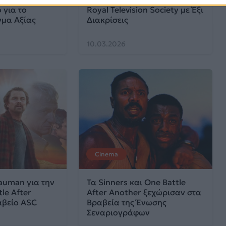
 για το
Royal Television Society με Έξι
μα Αξίας
Διακρίσεις
10.03.2026
Cinema
auman για την
Τα Sinners και One Battle
le After
After Another ξεχώρισαν στα
αβείο ASC
Βραβεία της Ένωσης
Σεναριογράφων