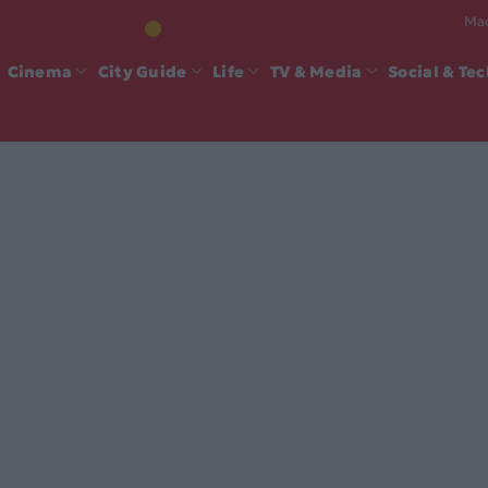
Mad
Cinema
City Guide
Life
TV & Media
Social & Te