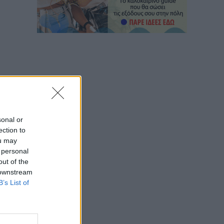
sonal or
ection to
ou may
 personal
out of the
 downstream
B’s List of