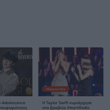
Μουσικά Νέα
ο Adolescence
Η Taylor Swift κυριάρχησε
 υποψηφιότητες
στα βραβεία iHeartRadio