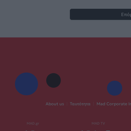
Επό
About us
|
Ταυτότητα
|
Mad Corporate I
MAD.gr
MAD TV