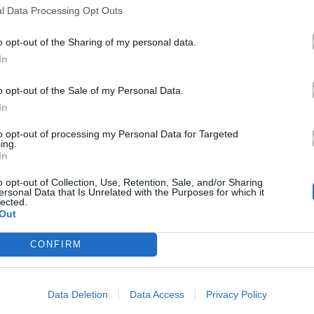
l Data Processing Opt Outs
o opt-out of the Sharing of my personal data.
In
o opt-out of the Sale of my Personal Data.
In
to opt-out of processing my Personal Data for Targeted
ing.
In
o opt-out of Collection, Use, Retention, Sale, and/or Sharing
ersonal Data that Is Unrelated with the Purposes for which it
lected.
Out
CONFIRM
Cinema
Data Deletion
Data Access
Privacy Policy
ητσοτάκης
Το «Adolescence» Σαρώνει τις
ιάννη
Υποψηφιότητες των Βραβείων