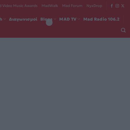
 Video Music Awards
MadWalk
Mad Forum
NyxDrop
ch
Διαγωνισμοί
Blogs
MAD TV
Mad Radio 106.2