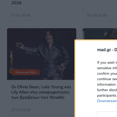
2026
17.04.2026
28.03.2026
mad.gr -
D
If you wish 
sensitive in
Μουσικά Νέα
Μουσικά Νέα
confirm you
continue se
information 
Οι Olivia Dean, Lola Young και
Η Taylor Swift
further disc
Lily Allen στις υποψηφιότητες
iHeartRadio M
participants
των βραβείων Ivor Novello
2026
Downstream 
27.03.2026
20.03.2026