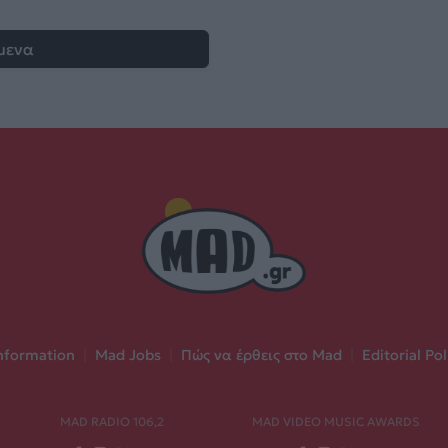
μενα
nformation
|
Mad Jobs
|
Πώς να έρθεις στο Mad
|
Editorial Pol
MAD RADIO 106,2
MAD VIDEO MUSIC AWARDS