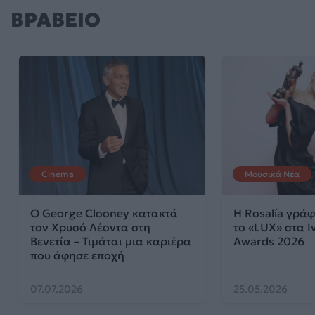
ΒΡΑΒΕΙΟ
Cinema
Μουσικά Νέα
Ο George Clooney κατακτά
Η Rosalía γράφ
τον Χρυσό Λέοντα στη
το «LUX» στα I
Βενετία – Τιμάται μια καριέρα
Awards 2026
που άφησε εποχή
07.07.2026
25.05.2026