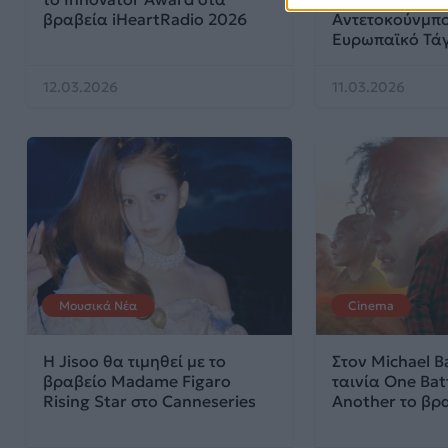
βραβεία iHeartRadio 2026
Αντετοκούνμπο
Ευρωπαϊκό Τάγ
12.03.2026
11.03.2026
Μουσικά Νέα
Cinema
Η Jisoo θα τιμηθεί με το
Στον Michael B
βραβείο Madame Figaro
ταινία One Batt
Rising Star στο Canneseries
Another το βρ