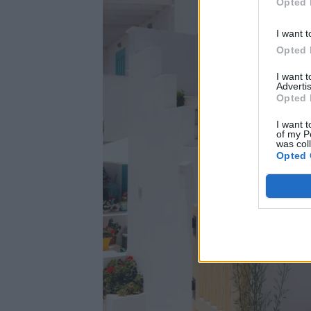
Opted 
I want t
Opted 
I want 
Advertis
Opted 
I want t
of my P
was col
Opted 