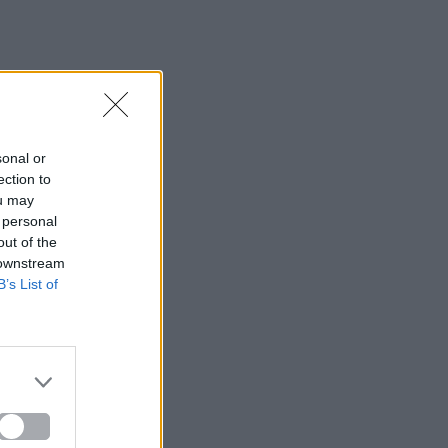
sonal or
ection to
ou may
 personal
out of the
 downstream
B’s List of