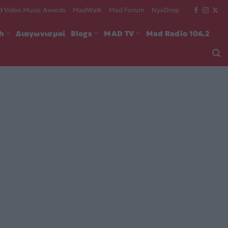
 Video Music Awards
MadWalk
Mad Forum
NyxDrop
ch
Διαγωνισμοί
Blogs
MAD TV
Mad Radio 106.2