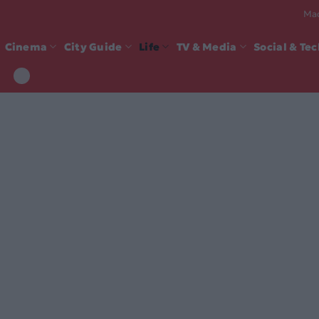
Mad
Cinema
City Guide
Life
TV & Media
Social & Te