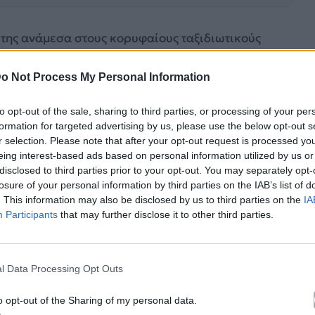
 της ανάμεσα στους κορυφαίους ταξιδιωτικούς
 παραλία της Αγίας Άννας κατακτά την 1η θέση
ο 2026
. Η σημαντική αυτή διάκριση, που
o Not Process My Personal Information
 φέρνει το κυκλαδίτικο νησί στο επίκεντρο του
to opt-out of the sale, sharing to third parties, or processing of your per
ει ακόμη περισσότερο τη φήμη του ως έναν
formation for targeted advertising by us, please use the below opt-out s
ή ταυτότητα.
r selection. Please note that after your opt-out request is processed y
eing interest-based ads based on personal information utilized by us or
disclosed to third parties prior to your opt-out. You may separately opt-
losure of your personal information by third parties on the IAB’s list of
. This information may also be disclosed by us to third parties on the
IA
Participants
that may further disclose it to other third parties.
l Data Processing Opt Outs
o opt-out of the Sharing of my personal data.