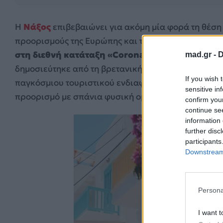
Η
Νάξος
επιβεβαιώνει για ακόμη μία φορά τη θέση
προορισμούς της Ευρώπης και του κόσμου, καθώς
η
στη διεθνή κατάταξη «Corona Beach 100» για τ
mad.gr -
D
δημοσιεύτηκε από τη βρετανική εφημερίδα The Sun,
If you wish 
παγκόσμιου τουριστικού ενδιαφέροντος και ενισχύ
sensitive in
προορισμό με σπάνια φυσική ομορφιά και αυθεντικ
confirm you
continue se
information 
further disc
participants
Downstream 
Persona
I want t