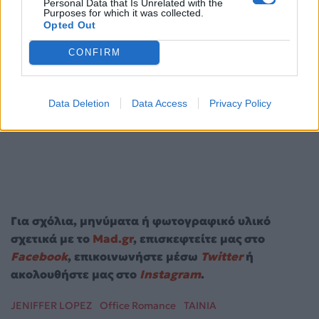
Personal Data that Is Unrelated with the
Purposes for which it was collected.
Opted Out
CONFIRM
Data Deletion
Data Access
Privacy Policy
Για σχόλια, μηνύματα ή φωτογραφικό υλικό
σχετικά με το
Mad.gr
, επισκεφτείτε μας στο
Facebook
, επικοινωνήστε μέσω
Twitter
ή
ακολουθήστε μας στο
Instagram
.
JENIFFER LOPEZ
Office Romance
ΤΑΙΝΙΑ