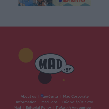
About us
|
Ταυτότητα
|
Mad Corporate
Information
|
Mad Jobs
|
Πώς να έρθεις στο
Mad
|
Editorial Policy
|
Πολιτική Απορρήτου
|