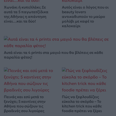
Χωνάκι ή κυπελλάκι; Σε
Αυτός είναι ο λόγος που οι
αυτά τα 5 παγωτατζίδικα
beauty lovers
της Αθήνας η απάντηση
αντικαθιστούν το μαύρο
είναι…και τα δύο!
μολύβι με καφέ το
καλοκαίρι
Αυτά είναι τα 4 prints στα μαγιό που θα βλέπεις σε κάθε
παραλία φέτος!
Πεινάς και εσύ μετά το
Πώς να ξεφλουδίζεις
ξενύχτι; 5 καντίνες στην
εύκολα το σκόρδο – Το
Αθήνα που σώζουν τις
kitchen trick που κάθε
βραδινές σου λιγούρες
foodie πρέπει να ξέρει