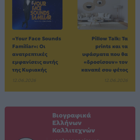
«Your Face Sounds
Pillow Talk: Τα
Familiar»: Οι
prints και τα
ανατρεπτικές
υφάσματα που θα
εμφανίσεις αυτής
«δροσίσουν» τον
της Κυριακής
καναπέ σου φέτος
12.06.2026
12.06.2026
Βιογραφικά
Ελλήνων
Καλλιτεχνών