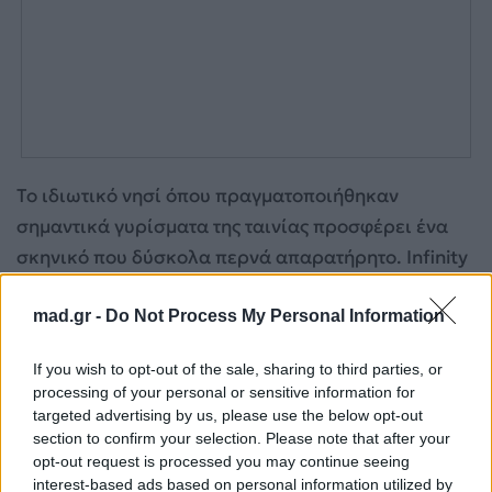
Το ιδιωτικό νησί όπου πραγματοποιήθηκαν
σημαντικά γυρίσματα της ταινίας προσφέρει ένα
σκηνικό που δύσκολα περνά απαρατήρητο. Infinity
πισίνες, καταπράσινοι κήποι, ξύλινα μονοπάτια και
mad.gr -
Do Not Process My Personal Information
ανεμπόδιστη θέα στη θάλασσα συνθέτουν ένα
περιβάλλον που ενισχύει τον ρομαντισμό της
If you wish to opt-out of the sale, sharing to third parties, or
ιστορίας και δίνει στην παραγωγή μια πολυτελή
processing of your personal or sensitive information for
κινηματογραφική αισθητική.
targeted advertising by us, please use the below opt-out
section to confirm your selection. Please note that after your
opt-out request is processed you may continue seeing
Callum Turner: Είναι αυτός το νέο πρόσωπο του
interest-based ads based on personal information utilized by