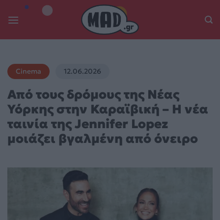
Skip
to
content
Cinema
12.06.2026
Από τους δρόμους της Νέας
Υόρκης στην Καραϊβική – Η νέα
ταινία της Jennifer Lopez
μοιάζει βγαλμένη από όνειρο