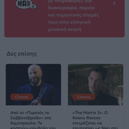
με πληροφορίες για
δισκογραφία, πορεία
και σημαντικές στιγμές
τους στην ελληνική
μουσική σκηνή
Δες επίσης
Cinema
Cinema
Από το «Πυρετός το
«The Matrix 5»: Ο
Σαββατόβραδο» στη
Keanu Reeves
δημοπρασία: Το
ετοιμάζεται να
κοστούμι-σύμβολο του
επιστρέψει ως Neo στο