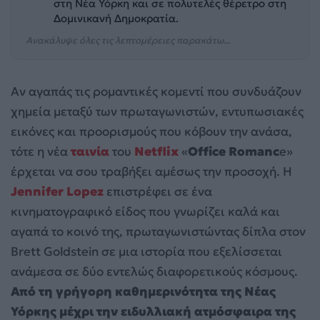
στη Νέα Υόρκη και σε πολυτελές θέρετρο στη
Δομινικανή Δημοκρατία.
Ανακάλυψε όλες τις λεπτομέρειες παρακάτω...
Αν αγαπάς τις ρομαντικές κομεντί που συνδυάζουν
χημεία μεταξύ των πρωταγωνιστών, εντυπωσιακές
εικόνες και προορισμούς που κόβουν την ανάσα,
τότε η νέα
ταινία
του
Netflix
«
Office Romanc
e»
έρχεται να σου τραβήξει αμέσως την προσοχή. Η
Jennifer Lopez
επιστρέφει σε ένα
κινηματογραφικό είδος που γνωρίζει καλά και
αγαπά το κοινό της, πρωταγωνιστώντας δίπλα στον
Brett Goldstein σε μια ιστορία που εξελίσσεται
ανάμεσα σε δύο εντελώς διαφορετικούς κόσμους.
Από τη γρήγορη καθημερινότητα της Νέας
Υόρκης μέχρι την ειδυλλιακή ατμόσφαιρα της