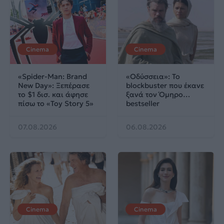
Cinema
Cinema
«Spider-Man: Brand
«Οδύσσεια»: Το
New Day»: Ξεπέρασε
blockbuster που έκανε
το $1 δισ. και άφησε
ξανά τον Όμηρο…
πίσω το «Toy Story 5»
bestseller
07.08.2026
06.08.2026
Cinema
Cinema