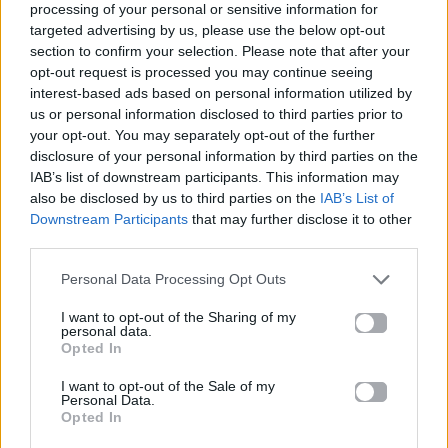
processing of your personal or sensitive information for
targeted advertising by us, please use the below opt-out
section to confirm your selection. Please note that after your
opt-out request is processed you may continue seeing
interest-based ads based on personal information utilized by
us or personal information disclosed to third parties prior to
your opt-out. You may separately opt-out of the further
Προηγούμενο
Επόμενο
disclosure of your personal information by third parties on the
IAB’s list of downstream participants. This information may
also be disclosed by us to third parties on the
IAB’s List of
Downstream Participants
that may further disclose it to other
third parties.
Personal Data Processing Opt Outs
Shakira: Όταν το
Το παρασκήνιο που
I want to opt-out of the Sharing of my
personal data.
«hips don’t lie»
δεν ήξερες για τον
Opted In
πέρασε από τεστ
Nicolas Cage – Πώς
I want to opt-out of the Sale of my
αλήθειας και έγινε
χάθηκαν
Personal Data.
pop culture
συνεργασίες με
Opted In
ιστορία
Nolan και Paul