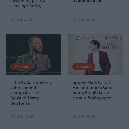
streaming με 15,2
ανυπομονούμε
εκατ. προβολές
05.08.2026
04.08.2026
Cinema
Cinema
«The Road Home»: Ο
Spider-Man: Ο Tom
John Legend
Holland αποκαλύπτει
ενσαρκώνει τον
ποιος θα ήθελε να
θρυλικό Harry
είναι ο διαδοχός του
Belafonte
03.08.2026
03.08.2026