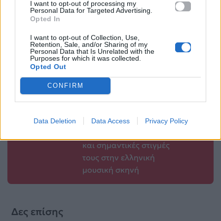
I want to opt-out of processing my
Thomas Anderson;
Personal Data for Targeted Advertising.
25.05.2026
Opted In
25.05.2026
I want to opt-out of Collection, Use,
Retention, Sale, and/or Sharing of my
Personal Data that Is Unrelated with the
Purposes for which it was collected.
Opted Out
Βιογραφικά
CONFIRM
Ελλήνων
Καλλιτεχνών
με πληροφορίες για
Data Deletion
Data Access
Privacy Policy
δισκογραφία, πορεία
και σημαντικές στιγμές
τους στην ελληνική
μουσική σκηνή
Δες επίσης