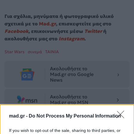
Για σχόλια, μηνύματα ή φωτογραφικό υλικό
σχετικά με το
Mad.gr
, επισκεφτείτε μας στο
Facebook
, επικοινωνήστε μέσω
Twitter
ή
ακολουθήστε μας στο
Instagram
.
Star Wars
σινεμά
ΤΑΙΝΙΑ
Ακολουθήστε το
Mad.gr στο Google
News
Ακολουθήστε το
Mad.gr στο MSN
mad.gr -
Do Not Process My Personal Information
Μοιράσου αυτό το άρθρο
If you wish to opt-out of the sale, sharing to third parties, or