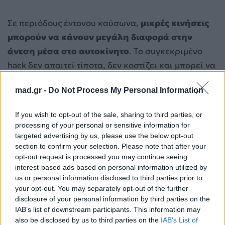
Σε περιόδους έντονου καύσωνα,
μικρές κινήσεις
μπορούν να κάνουν μεγάλη διαφορά στην
άνεση μέσα στο αυτοκίνητο
. Το συγκεκριμένο
hack δεν απαιτεί τίποτα, δεν κοστίζει και μπορεί να
μειώσει αισθητά την αρχική καυτή αίσθηση πριν
mad.gr -
Do Not Process My Personal Information
ξεκινήσεις τη διαδρομή σου. Και παρότι δεν είναι
ευρέως γνωστό, χρησιμοποιείται ήδη από πολλούς
If you wish to opt-out of the sale, sharing to third parties, or
οδηγούς που θέλουν να κάνουν την εμπειρία της
processing of your personal or sensitive information for
οδήγησης το καλοκαίρι λίγο πιο υποφερτή.
targeted advertising by us, please use the below opt-out
section to confirm your selection. Please note that after your
opt-out request is processed you may continue seeing
Διάβασε επίσης:
interest-based ads based on personal information utilized by
us or personal information disclosed to third parties prior to
Η μεγάλη ανατροπή στις Ένοπλες Δυνάμεις –
your opt-out. You may separately opt-out of the further
Οι νέες γυναίκες που επιλέγουν εθελοντικά
disclosure of your personal information by third parties on the
IAB’s list of downstream participants. This information may
τον στρατό
also be disclosed by us to third parties on the
IAB’s List of