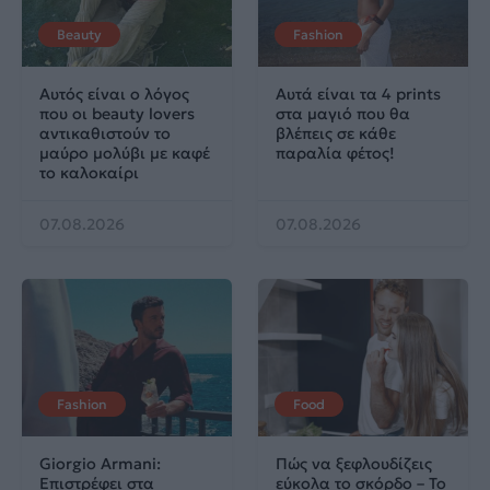
Beauty
Fashion
Αυτός είναι ο λόγος
Αυτά είναι τα 4 prints
που οι beauty lovers
στα μαγιό που θα
αντικαθιστούν το
βλέπεις σε κάθε
μαύρο μολύβι με καφέ
παραλία φέτος!
το καλοκαίρι
07.08.2026
07.08.2026
Fashion
Food
Giorgio Armani:
Πώς να ξεφλουδίζεις
Επιστρέφει στα
εύκολα το σκόρδο – Το