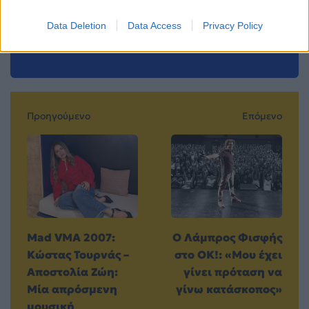
Μοιράσου αυτό το άρθρο
Data Deletion
Data Access
Privacy Policy
Προηγούμενο
Επόμενο
Mad VMA 2007:
Ο Λάμπρος Φισφής
Κώστας Τουρνάς –
στο OK!: «Μου έχει
Αποστολία Ζώη:
γίνει πρόταση να
Mία απρόσμενη
γίνω κατάσκοπος»
μουσική