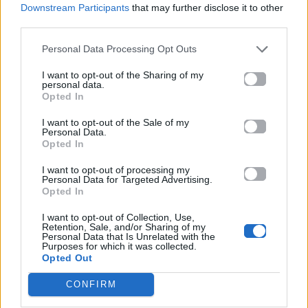
Τα 3 φυτά που δεν θα «πεθάνουν» μέσα στη
Downstream Participants
that may further disclose it to other
ζέστη ακόμα και αν δεν τα ποτίζεις
third parties.
Personal Data Processing Opt Outs
Για σχόλια, μηνύματα ή φωτογραφικό υλικό
σχετικά με το
Mad.gr
, επισκεφτείτε μας στο
I want to opt-out of the Sharing of my
personal data.
Facebook
, επικοινωνήστε μέσω
Twitter
ή
Opted In
ακολουθήστε μας στο
Instagram
.
I want to opt-out of the Sale of my
Personal Data.
αμάξι
ΑΥΤΟΚΙΝΗΤΟ
καύσωνας
Opted In
I want to opt-out of processing my
Ακολουθήστε το
Personal Data for Targeted Advertising.
Mad.gr στο Google
Opted In
News
I want to opt-out of Collection, Use,
Retention, Sale, and/or Sharing of my
Personal Data that Is Unrelated with the
Ακολουθήστε το
Purposes for which it was collected.
Mad.gr στο MSN
Opted Out
CONFIRM