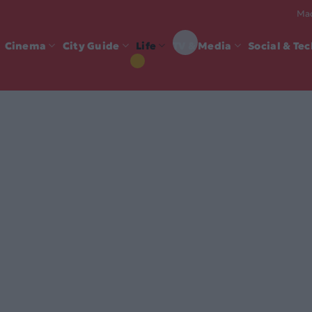
Mad
Cinema
City Guide
Life
TV & Media
Social & Te