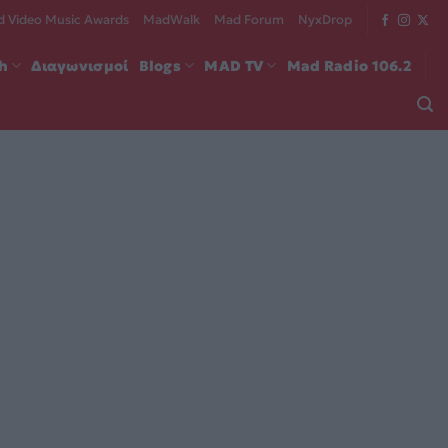
 Video Music Awards
MadWalk
Mad Forum
NyxDrop
ch
Διαγωνισμοί
Blogs
MAD TV
Mad Radio 106.2