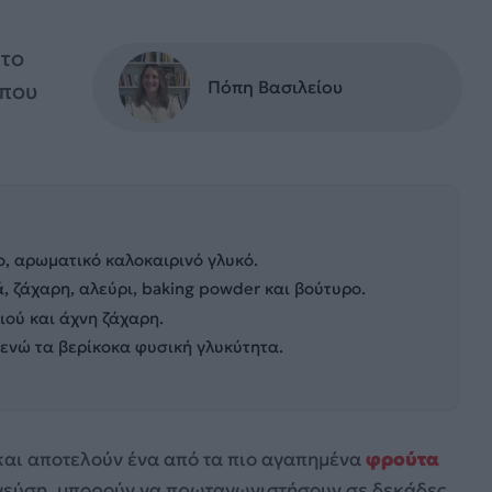
 το
Πόπη Βασιλείου
 που
το, αρωματικό καλοκαιρινό γλυκό.
, ζάχαρη, αλεύρι, baking powder και βούτυρο.
ιού και άχνη ζάχαρη.
 ενώ τα βερίκοκα φυσική γλυκύτητα.
και αποτελούν ένα από τα πιο αγαπημένα
φρούτα
 γεύση, μπορούν να πρωταγωνιστήσουν σε δεκάδες