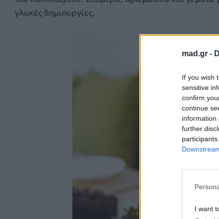
γλυκές δημιουργίες.
mad.gr -
D
If you wish 
sensitive in
confirm you
continue se
information 
further disc
participants
Downstream 
Persona
I want t