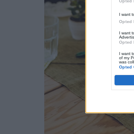
Opted 
I want t
Opted 
I want 
Advertis
Opted 
I want t
of my P
was col
Opted 