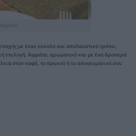
nsplash
 εποχής με έναν εύκολο και απολαυστικό τρόπο,
νική επιλογή. Αφράτο, αρωματικό και με ένα δροσερό
έλεια στον καφέ, το πρωινό ή το απογευματινό σου