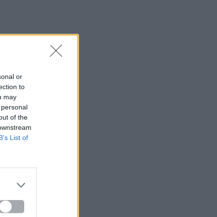
sonal or
ection to
ou may
 personal
out of the
 downstream
B’s List of