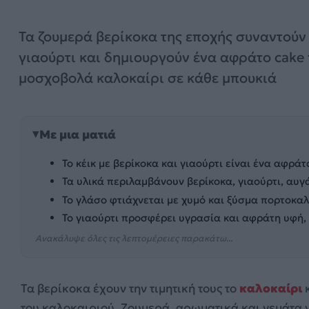
Τα ζουμερά βερίκοκα της εποχής συναντούν
γιαούρτι και δημιουργούν ένα αφράτο cake
μοσχοβολά καλοκαίρι σε κάθε μπουκιά
Με μια ματιά
Το κέικ με βερίκοκα και γιαούρτι είναι ένα αφρά
Τα υλικά περιλαμβάνουν βερίκοκα, γιαούρτι, αυγά
Το γλάσο φτιάχνεται με χυμό και ξύσμα πορτοκαλ
Το γιαούρτι προσφέρει υγρασία και αφράτη υφή,
Ανακάλυψε όλες τις λεπτομέρειες παρακάτω...
Τα βερίκοκα έχουν την τιμητική τους το
καλοκαίρι
του καλοκαιριού. Ζουμερά, αρωματικά και γεμάτα