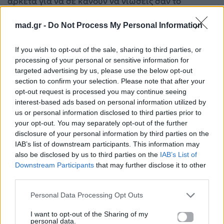
αρκετά για να σε κάνουν να νιώσεις σαν το
απόλυτο it-girl της σεζόν.
mad.gr -
Do Not Process My Personal Information
Anti-blemish αντηλιακά: Το απόλυτο beauty
If you wish to opt-out of the sale, sharing to third parties, or
must για ομοιόμορφη επιδερμίδα
processing of your personal or sensitive information for
Θέλεις signature άρωμα που δεν μυρίζει σαν
targeted advertising by us, please use the below opt-out
όλα τα άλλα; Αυτό είναι το συστατικό που
section to confirm your selection. Please note that after your
opt-out request is processed you may continue seeing
έψαχνες
interest-based ads based on personal information utilized by
us or personal information disclosed to third parties prior to
Για σχόλια, μηνύματα ή φωτογραφικό υλικό
your opt-out. You may separately opt-out of the further
σχετικά με το
Mad.gr
, επισκεφτείτε μας στο
disclosure of your personal information by third parties on the
IAB’s list of downstream participants. This information may
Facebook
, επικοινωνήστε μέσω
Twitter
ή
also be disclosed by us to third parties on the
IAB’s List of
ακολουθήστε μας στο
Instagram
.
Downstream Participants
that may further disclose it to other
third parties.
beauty
bella Hadid
Personal Data Processing Opt Outs
Ακολουθήστε το
I want to opt-out of the Sharing of my
Mad.gr στο Google
personal data.