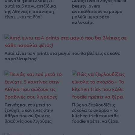
Χωνάκι ή κυπελλάκι; Σε
Αυτός είναι ο λόγος που οι
αυτά τα 5 παγωτατζίδικα
beauty lovers
της Αθήνας η απάντηση
αντικαθιστούν το μαύρο
είναι…και τα δύο!
μολύβι με καφέ το
καλοκαίρι
Αυτά είναι τα 4 prints στα μαγιό που θα βλέπεις σε κάθε
παραλία φέτος!
Πεινάς και εσύ μετά το
Πώς να ξεφλουδίζεις
ξενύχτι; 5 καντίνες στην
εύκολα το σκόρδο – Το
Αθήνα που σώζουν τις
kitchen trick που κάθε
βραδινές σου λιγούρες
foodie πρέπει να ξέρει