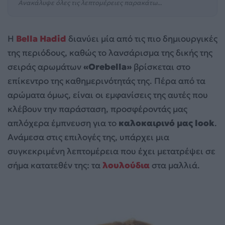
Ανακάλυψε όλες τις λεπτομέρειες παρακάτω...
Η
Bella Hadid
διανύει μία από τις πιο δημιουργικές
της περιόδους, καθώς το λανσάρισμα της δικής της
σειράς αρωμάτων
«Orebella»
βρίσκεται στο
επίκεντρο της καθημερινότητάς της. Πέρα από τα
αρώματα όμως, είναι οι εμφανίσεις της αυτές που
κλέβουν την παράσταση, προσφέροντάς μας
απλόχερα έμπνευση για το
καλοκαιρινό μας look
.
Ανάμεσα στις επιλογές της, υπάρχει μια
συγκεκριμένη λεπτομέρεια που έχει μετατρέψει σε
σήμα κατατεθέν της: τα
λουλούδια
στα μαλλιά.