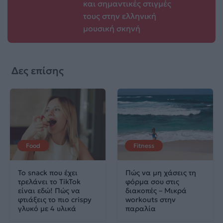
και σημαντικές στιγμές
τους στην ελληνική
μουσική σκηνή
Δες επίσης
Food
Fitness
Το snack που έχει
Πώς να μη χάσεις τη
τρελάνει το TikTok
φόρμα σου στις
είναι εδώ! Πώς να
διακοπές – Μικρά
φτιάξεις το πιο crispy
workouts στην
γλυκό με 4 υλικά
παραλία