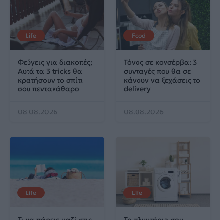
Life
Food
Φεύγεις για διακοπές;
Τόνος σε κονσέρβα: 3
Αυτά τα 3 tricks θα
συνταγές που θα σε
κρατήσουν το σπίτι
κάνουν να ξεχάσεις το
σου πεντακάθαρο
delivery
08.08.2026
08.08.2026
Life
Life
Τι να πάρεις μαζί στις
Το πλυντήριο σου