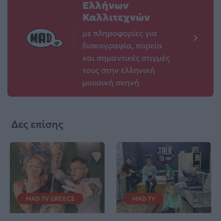
Ελλήνων
Καλλιτεχνών
με πληροφορίες για
δισκογραφία, πορεία
και σημαντικές στιγμές
τους στην ελληνική
μουσική σκηνή
Δες επίσης
MAD TV GREECE
MAD TV