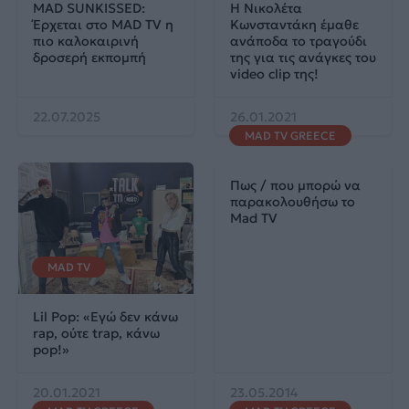
MAD SUNKISSED:
Η Νικολέτα
Έρχεται στο MAD TV η
Κωνσταντάκη έμαθε
πιο καλοκαιρινή
ανάποδα το τραγούδι
δροσερή εκπομπή
της για τις ανάγκες του
video clip της!
22.07.2025
26.01.2021
MAD TV GREECE
Πως / που μπορώ να
παρακολουθήσω το
Mad TV
MAD TV
Lil Pop: «Εγώ δεν κάνω
rap, ούτε trap, κάνω
pop!»
20.01.2021
23.05.2014