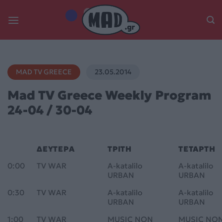
Skip
to
content
MAD TV GREECE
23.05.2014
Mad TV Greece Weekly Program
24-04 / 30-04
ΔΕΥΤΕΡΑ
ΤΡΙΤΗ
ΤΕΤΑΡΤΗ
0:00
TV WAR
A-katalilo
A-katalilo
URBAN
URBAN
0:30
TV WAR
A-katalilo
A-katalilo
URBAN
URBAN
1:00
TV WAR
MUSIC NON
MUSIC NO