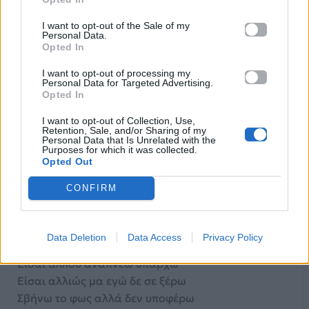
Όμως μαθαίνω τι σημαίνει
Από μακριά κι αγαπημένοι
I want to opt-out of the Sale of my
Personal Data.
[Ρεφραίν]
Opted In
Είσαι παντού μα εγώ δε σε ψάχνω
I want to opt-out of processing my
Είσαι αλλού αναπνέω υπάρχω
Personal Data for Targeted Advertising.
Opted In
Είσαι αλλιώς μα εγώ δε σε ξέρω
Σβήνω το φως αλλά δεν υποφέρω
I want to opt-out of Collection, Use,
Retention, Sale, and/or Sharing of my
Τώρα μαθαίνω τι σημαίνει
Personal Data that Is Unrelated with the
Από μακριά κι αγαπημένοι
Purposes for which it was collected.
Opted Out
Από μακριά κι αγαπημένοι
Από μακριά (από μακριά)
CONFIRM
Κι αγαπημένοι (κι αγαπημένοι)
[Ρεφραίν]
Data Deletion
Data Access
Privacy Policy
Είσαι παντού μα εγώ δε σε ψάχνω
Είσαι αλλού αναπνέω υπάρχω
Είσαι αλλιώς μα εγώ δε σε ξέρω
Σβήνω το φως αλλά δεν υποφέρω