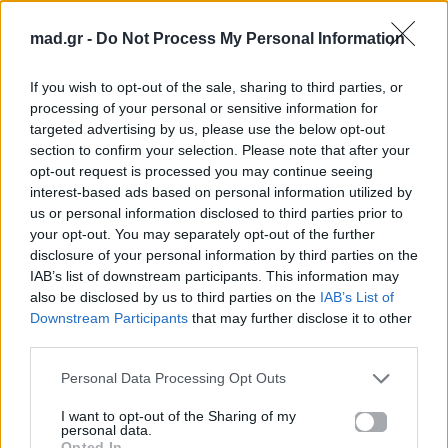
[Ρεφραίν]
mad.gr -
Do Not Process My Personal Information
Είσαι παντού μα εγώ δε σε ψάχνω
Είσαι αλλού αναπνέω υπάρχω
If you wish to opt-out of the sale, sharing to third parties, or
Είσαι αλλιώς μα εγώ δε σε ξέρω
processing of your personal or sensitive information for
targeted advertising by us, please use the below opt-out
Σβήνω το φως αλλά δεν υποφέρω
section to confirm your selection. Please note that after your
Τώρα μαθαίνω τι σημαίνει
opt-out request is processed you may continue seeing
Από μακριά κι αγαπημένοι
interest-based ads based on personal information utilized by
Από μακριά κι αγαπημένοι
us or personal information disclosed to third parties prior to
Από μακριά κι αγαπημένοι
your opt-out. You may separately opt-out of the further
disclosure of your personal information by third parties on the
[Κουπλέ 2]
IAB’s list of downstream participants. This information may
Μαζί σου πάντα θα με δένει
also be disclosed by us to third parties on the
IAB’s List of
Downstream Participants
that may further disclose it to other
Αυτό που λέγεται λατρεία
third parties.
Δυο αναπτήρες αναμμένοι
Σε μια μεγάλη συναυλία
Personal Data Processing Opt Outs
Μέσα μου κάτι επιμένει
I want to opt-out of the Sharing of my
Ότι χωρίσαμε στ'αστεία
personal data.
Opted In