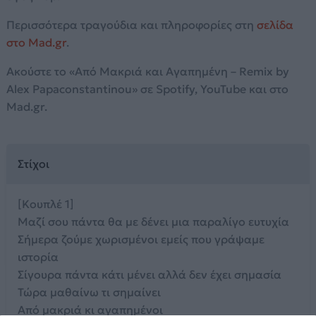
Περισσότερα τραγούδια και πληροφορίες στη
σελίδα
στο Mad.gr
.
Ακούστε το «Από Μακριά και Αγαπημένη – Remix by
Alex Papaconstantinou» σε Spotify, YouTube και στο
Mad.gr.
Στίχοι
[Κουπλέ 1]
Μαζί σου πάντα θα με δένει μια παραλίγο ευτυχία
Σήμερα ζούμε χωρισμένοι εμείς που γράψαμε
ιστορία
Σίγουρα πάντα κάτι μένει αλλά δεν έχει σημασία
Τώρα μαθαίνω τι σημαίνει
Από μακριά κι αγαπημένοι