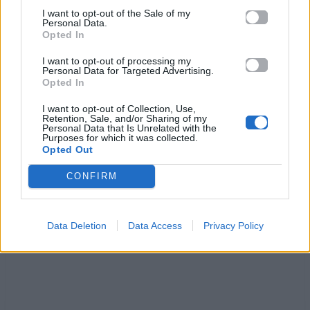
Ερωτευμενάκι, σαπιοκαραβάκι
I want to opt-out of the Sale of my
μέσα στις καρδιάς σου την κακοκαιριά
Personal Data.
Opted In
Ερωτευμενάκι, κοίτα με λιγάκι
γιατί θα πεθάνω.. και θα κλαις μετά
I want to opt-out of processing my
Personal Data for Targeted Advertising.
Ερωτευμενάκι, σαπιοκαραβάκι
Opted In
μέσα στις καρδιάς σου την κακοκαιριά
Ερωτευμενάκι, κοίτα με λιγάκι
I want to opt-out of Collection, Use,
Retention, Sale, and/or Sharing of my
γιατί θα πεθάνω.. και θα κλαις μετά..
Personal Data that Is Unrelated with the
Purposes for which it was collected.
Opted Out
Ακούστε στο Spotify
CONFIRM
Data Deletion
Data Access
Privacy Policy