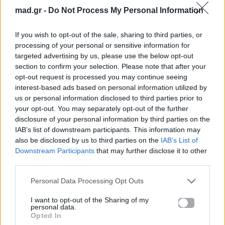
mad.gr -
Do Not Process My Personal Information
Ακούστε το «Δαίμονες Rock Opera – Part 18» σε Spotify,
YouTube και στο Mad.gr.
If you wish to opt-out of the sale, sharing to third parties, or
processing of your personal or sensitive information for
targeted advertising by us, please use the below opt-out
section to confirm your selection. Please note that after your
Στίχοι
opt-out request is processed you may continue seeing
interest-based ads based on personal information utilized by
us or personal information disclosed to third parties prior to
Δεν λέει κι απόψε η βραδιά
your opt-out. You may separately opt-out of the further
πάλι να ξημερώσει
disclosure of your personal information by third parties on the
κι ο πόνος μες στα στήθια μου
IAB’s list of downstream participants. This information may
δεν λέει να μερώσει
also be disclosed by us to third parties on the
IAB’s List of
Downstream Participants
that may further disclose it to other
Ερωτευμενάκι, σαπιοκαραβάκι
third parties.
μέσα στις καρδιάς σου την κακοκαιριά
Ερωτευμενάκι, κοίτα με λιγάκι
Personal Data Processing Opt Outs
γιατί θα πεθάνω.. και θα κλαις μετά
I want to opt-out of the Sharing of my
Κλέψε μια στάλα άνοιξη από τα όνειρα σου
personal data.
και βάλ' την σένα φάκελο, μαζί με ένα γεια σου
Opted In