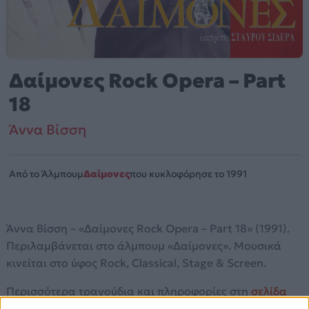
Δαίμονες Rock Opera – Part
18
Άννα Βίσση
Από το Άλμπουμ
Δαίμονες
που κυκλοφόρησε το 1991
Άννα Βίσση – «Δαίμονες Rock Opera – Part 18» (1991).
Περιλαμβάνεται στο άλμπουμ «Δαίμονες». Μουσικά
κινείται στο ύφος Rock, Classical, Stage & Screen.
Περισσότερα τραγούδια και πληροφορίες στη
σελίδα
στο Mad.gr
.