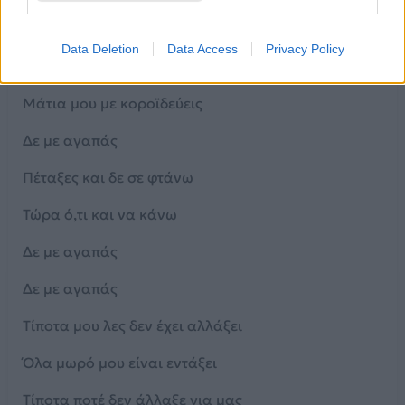
Νιώθω σα να μη σε ξέρω
Data Deletion
Data Access
Privacy Policy
Μη μου λες πως με λατρεύεις
Μάτια μου με κοροϊδεύεις
Δε με αγαπάς
Πέταξες και δε σε φτάνω
Τώρα ό,τι και να κάνω
Δε με αγαπάς
Δε με αγαπάς
Τίποτα μου λες δεν έχει αλλάξει
Όλα μωρό μου είναι εντάξει
Τίποτα ποτέ δεν άλλαξε για μας