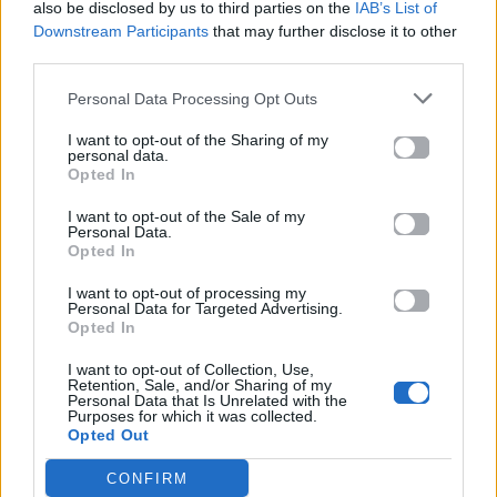
also be disclosed by us to third parties on the
IAB’s List of
Το ξέρω η φλόγα έχει σβήσει
Downstream Participants
that may further disclose it to other
third parties.
Και προσπαθείς να μου το κρύψεις
Personal Data Processing Opt Outs
Το ξέρω θες να μ' αφήσεις
I want to opt-out of the Sharing of my
personal data.
Μα δεν θες να με συντρίψεις
Opted In
Τώρα είναι αργά
I want to opt-out of the Sale of my
Personal Data.
Opted In
Τα φώτα της καρδιάς σου είναι κλειστά
I want to opt-out of processing my
Δε με αγαπάς το ξέρω
Personal Data for Targeted Advertising.
Opted In
Νιώθω σα να μη σε ξέρω
I want to opt-out of Collection, Use,
Retention, Sale, and/or Sharing of my
Μη μου λες πως με λατρεύεις
Personal Data that Is Unrelated with the
Purposes for which it was collected.
Opted Out
Μάτια μου με κοροϊδεύεις
CONFIRM
Δε με αγαπάς το ξέρω