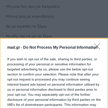
Μη μου λες πως με λατρεύεις
Μάτια μου με κοροϊδεύεις
Δε με αγαπάς το ξέρω
Νιώθω σα να μη σε ξέρω
Μη μου λες πως με λατρεύεις
mad.gr -
Do Not Process My Personal Information
Μάτια μου με κοροϊδεύεις
If you wish to opt-out of the sale, sharing to third parties, or
processing of your personal or sensitive information for
Δε με αγαπάς
targeted advertising by us, please use the below opt-out
section to confirm your selection. Please note that after your
Πέταξες και δε σε φτάνω
opt-out request is processed you may continue seeing
interest-based ads based on personal information utilized by
Τώρα ό,τι και να κάνω
us or personal information disclosed to third parties prior to
your opt-out. You may separately opt-out of the further
Δε με αγαπάς
disclosure of your personal information by third parties on the
Δε με αγαπάς
IAB’s list of downstream participants. This information may