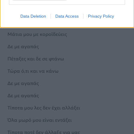
Νιώθω σα να μη σε ξέρω
Data Deletion
Data Access
Privacy Policy
Μη μου λες πως με λατρεύεις
Μάτια μου με κοροϊδεύεις
Δε με αγαπάς
Πέταξες και δε σε φτάνω
Τώρα ό,τι και να κάνω
Δε με αγαπάς
Δε με αγαπάς
Τίποτα μου λες δεν έχει αλλάξει
Όλα μωρό μου είναι εντάξει
Τίποτα ποτέ δεν άλλαξε για μας