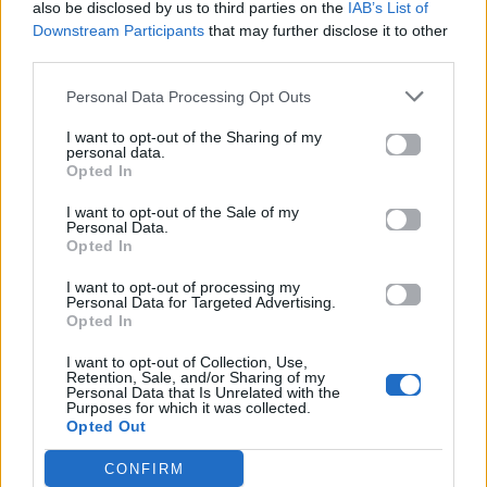
also be disclosed by us to third parties on the
IAB’s List of
Το ξέρω η φλόγα έχει σβήσει
Downstream Participants
that may further disclose it to other
third parties.
Και προσπαθείς να μου το κρύψεις
Personal Data Processing Opt Outs
Το ξέρω θες να μ' αφήσεις
I want to opt-out of the Sharing of my
personal data.
Μα δεν θες να με συντρίψεις
Opted In
Τώρα είναι αργά
I want to opt-out of the Sale of my
Personal Data.
Opted In
Τα φώτα της καρδιάς σου είναι κλειστά
I want to opt-out of processing my
Δε με αγαπάς το ξέρω
Personal Data for Targeted Advertising.
Opted In
Νιώθω σα να μη σε ξέρω
I want to opt-out of Collection, Use,
Retention, Sale, and/or Sharing of my
Μη μου λες πως με λατρεύεις
Personal Data that Is Unrelated with the
Purposes for which it was collected.
Opted Out
Μάτια μου με κοροϊδεύεις
CONFIRM
Δε με αγαπάς το ξέρω