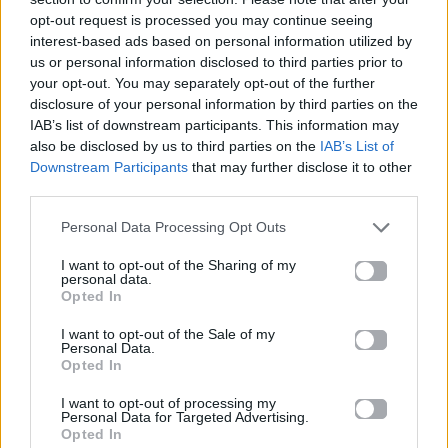
opt-out request is processed you may continue seeing
Μπήξε μου κι έλα δείξε μου
interest-based ads based on personal information utilized by
us or personal information disclosed to third parties prior to
Έλα και δείξε μου πως να ζω
your opt-out. You may separately opt-out of the further
disclosure of your personal information by third parties on the
Πως να ζω αφού μ’ έχεις πεθάνει
IAB’s list of downstream participants. This information may
also be disclosed by us to third parties on the
IAB’s List of
Κοίτα με, κοίτα με κοίτα πως μ’ έχεις κάνει
Downstream Participants
that may further disclose it to other
third parties.
Δε σου κάνω ούτε για ένα βράδυ
Personal Data Processing Opt Outs
Δε μπορώ να γεμίσω ούτε ένα άδειο σου βράδυ
I want to opt-out of the Sharing of my
Δηλαδή αλλάζεις παιχνίδι, με καις
personal data.
Opted In
Αδίκως μου λες το κουράζουμε, όλα τα δώσαμε
I want to opt-out of the Sale of my
Personal Data.
Δηλαδή στον πάγκο απλός θεατής
Opted In
Τη ζωή μου κοιτάζω να παίζεται
I want to opt-out of processing my
Personal Data for Targeted Advertising.
Opted In
Κι εσύ σφυρίζεις τέλος