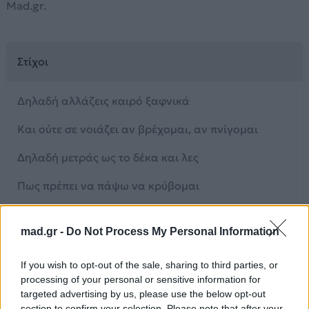
Mad.gr.
Στίχοι
Δηλαδή αλλάζεις καιρό ξαφνικά
Και ούτε σε νοιάζει αν βρέχομαι, αν πνίγομαι
Δηλαδή μετράς ως το δέκα και λες
Πως πρέπει να πάψω να κρύβομαι
Πίσω απ’ το δάχτυλό μου
mad.gr -
Do Not Process My Personal Information
Δηλαδή μιλάς σοβαρά πως χωρίζουμε
If you wish to opt-out of the sale, sharing to third parties, or
Δηλαδή στ’ αλήθεια το λες πως μ’ αφήνεις
processing of your personal or sensitive information for
targeted advertising by us, please use the below opt-out
Τι κοιτάς όσο πάει πιο βαθιά το μαχαίρι
section to confirm your selection. Please note that after your