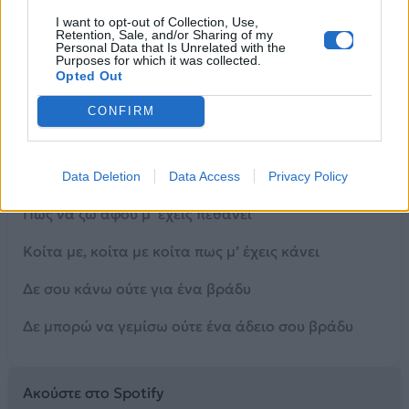
I want to opt-out of Collection, Use,
Δηλαδή μιλάς σοβαρά πως χωρίζουμε
Retention, Sale, and/or Sharing of my
Personal Data that Is Unrelated with the
Purposes for which it was collected.
Δηλαδή στ’ αλήθεια το λες πως μ’ αφήνεις
Opted Out
Τι κοιτάς όσο πάει πιο βαθιά το μαχαίρι
CONFIRM
Μπήξε μου κι έλα δείξε μου
Έλα και δείξε μου πως να ζω
Data Deletion
Data Access
Privacy Policy
Πως να ζω αφού μ’ έχεις πεθάνει
Κοίτα με, κοίτα με κοίτα πως μ’ έχεις κάνει
Δε σου κάνω ούτε για ένα βράδυ
Δε μπορώ να γεμίσω ούτε ένα άδειο σου βράδυ
Ακούστε στο Spotify