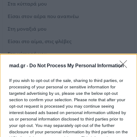
Στα κύτταρά μου
Είσαι στον αέρα που αναπνέω
Στη μοναξιά μου
Είσαι στο αίμα, στις φλέβες
Στα κύτταρά μου
mad.gr -
Do Not Process My Personal Information
Είσαι στον αέρα που αναπνέω
Στη μοναξιά μου
If you wish to opt-out of the sale, sharing to third parties, or
processing of your personal or sensitive information for
Εσύ, τη ζωή μου ορίζεις εσύ
targeted advertising by us, please use the below opt-out
section to confirm your selection. Please note that after your
Το μυαλό μου τρελαίνεις εσύ
opt-out request is processed you may continue seeing
interest-based ads based on personal information utilized by
Σε όλα υπάρχεις εσύ
us or personal information disclosed to third parties prior to
your opt-out. You may separately opt-out of the further
Κι ας μην είσαι εδώ
disclosure of your personal information by third parties on the