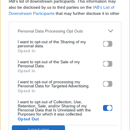
IAB’s list of downstream participants. This information may
[Στροφή]
also be disclosed by us to third parties on the
IAB’s List of
Downstream Participants
that may further disclose it to other
Είσαι η μέρα μου
third parties.
Είσαι η νύχτα μου
Personal Data Processing Opt Outs
Είσαι το λιώμα μου
I want to opt-out of the Sharing of my
personal data.
Opted In
Και τα ξενύχτια μου
I want to opt-out of the Sale of my
Είσαι ο παράδεισος
Personal Data.
Opted In
Στις παραισθήσεις μου
I want to opt-out of processing my
Personal Data for Targeted Advertising.
Είσαι το κάρμα μου
Opted In
Κι όλες οι αισθήσεις μου
I want to opt-out of Collection, Use,
Retention, Sale, and/or Sharing of my
Personal Data that Is Unrelated with the
[Επωδός]
Purposes for which it was collected.
Opted Out
Είσαι στο αίμα, στις φλέβες