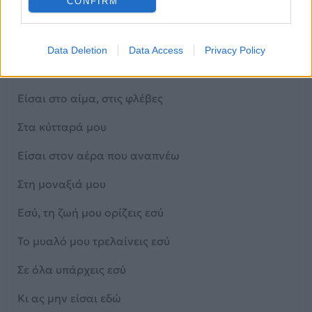
CONFIRM
Στα κύτταρά μου
Είσαι στον αέρα που αναπνέω
Data Deletion
Data Access
Privacy Policy
Στη μοναξιά μου
Είσαι στο αίμα, στις φλέβες
Στα κύτταρά μου
Είσαι στον αέρα που αναπνέω
Στη μοναξιά μου
Εσύ, τη ζωή μου ορίζεις εσύ
Το μυαλό μου τρελαίνεις εσύ
Σε όλα υπάρχεις εσύ
Κι ας μην είσαι εδώ