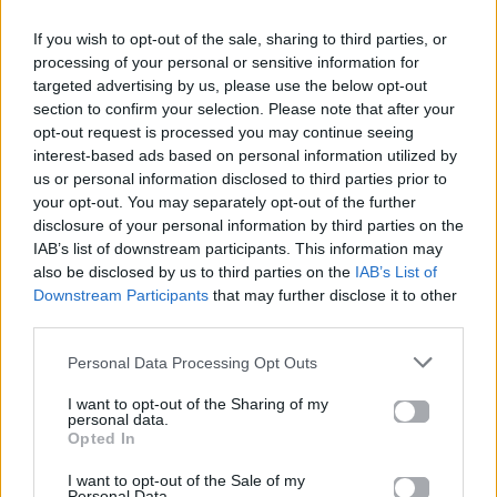
(Ελλάδα) Με τους εραστές σου
If you wish to opt-out of the sale, sharing to third parties, or
(Ελλάδα) Με τη λεβεντιά σου
processing of your personal or sensitive information for
targeted advertising by us, please use the below opt-out
(Ελλάδα) Μ’ όλους τους θεούς σου
section to confirm your selection. Please note that after your
opt-out request is processed you may continue seeing
(Ελλάδα) Με την ανθρωπιά σου
interest-based ads based on personal information utilized by
us or personal information disclosed to third parties prior to
Με διώχνεις μακριά σου
your opt-out. You may separately opt-out of the further
disclosure of your personal information by third parties on the
Μη με διώχνεις μακριά
IAB’s list of downstream participants. This information may
also be disclosed by us to third parties on the
IAB’s List of
Ελλάδα φτάνει πια
Downstream Participants
that may further disclose it to other
third parties.
Ελλάδα φτάνει πια
Personal Data Processing Opt Outs
Ελλάδα φτάνει πια να τρως εσύ η ίδια τα παιδιά
σου
I want to opt-out of the Sharing of my
personal data.
Opted In
(Ελλάδα) Με τη μουσική σου
I want to opt-out of the Sale of my
(Ελλάδα) Με το Διόνυσό σου
Personal Data.