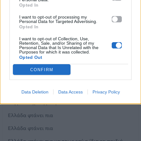
Opted In
(Ελλάδα) Με την περηφάνια
I want to opt-out of processing my
Personal Data for Targeted Advertising.
(Ελλάδα) Με το φιλότιμό σου
Opted In
(Ελλάδα) Με το εικόσι ένα
I want to opt-out of Collection, Use,
Retention, Sale, and/or Sharing of my
Personal Data that Is Unrelated with the
(Ελλάδα) Με την Αγιά Σοφία σου
Purposes for which it was collected.
Opted Out
(Ελλάδα) Με τους ποιητές σου
CONFIRM
(Ελλάδα) Με τη λευτεριά σου
Με διώχνεις μακριά σου
Data Deletion
Data Access
Privacy Policy
Μη με διώχνεις μακριά
Ελλάδα φτάνει πια
Ελλάδα φτάνει πια