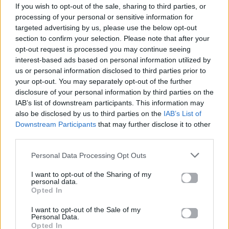
If you wish to opt-out of the sale, sharing to third parties, or
Ακούστε το «Έμπνευση» σε Spotify, YouTube και στο
processing of your personal or sensitive information for
Mad.gr.
targeted advertising by us, please use the below opt-out
section to confirm your selection. Please note that after your
opt-out request is processed you may continue seeing
interest-based ads based on personal information utilized by
Στίχοι
us or personal information disclosed to third parties prior to
your opt-out. You may separately opt-out of the further
disclosure of your personal information by third parties on the
Καμιά φορά όταν στα μάτια σε κοιτώ
IAB’s list of downstream participants. This information may
μέσα τους χάνομαι και νιώθω πως μεθώ.
also be disclosed by us to third parties on the
IAB’s List of
Κι αναρωτιέμαι, λέω πώς γίνεται αυτό
Downstream Participants
that may further disclose it to other
να υπάρχει τόση ομορφιά στον κόσμο αυτό τον
third parties.
άσχημο.
Personal Data Processing Opt Outs
Όταν σε έπλασ’ ο θεός
πρέπει να είχε προφανώς:
I want to opt-out of the Sharing of my
personal data.
Έμπνευση, μεγάλη έμπνευση
Opted In
πρέπει να είχε έμπνευση,
I want to opt-out of the Sale of my
μεγάλη έμπνευση.
Personal Data.
Τα `χει χαμένα ο κόσμος, έχει ζαλιστεί
Opted In