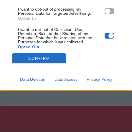
σ’ αυτή τη σφαίρα που γυρνάει σαν τρελή.
I want to opt-out of processing my
Μα εγώ στ’ αλήθεια πρέπει να `μαι τυχερή
Personal Data for Targeted Advertising.
Opted In
γιατί έχω εσένανε μες στη ζωή αυτή την άχαρη.
I want to opt-out of Collection, Use,
Retention, Sale, and/or Sharing of my
Personal Data that Is Unrelated with the
Ακούστε στο Spotify
Purposes for which it was collected.
Opted Out
CONFIRM
Data Deletion
Data Access
Privacy Policy