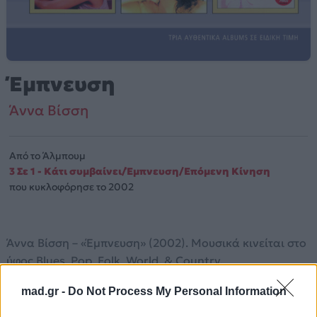
Έμπνευση
Άννα Βίσση
Από το Άλμπουμ
3 Σε 1 - Κάτι συμβαίνει/Έμπνευση/Επόμενη Κίνηση
που κυκλοφόρησε το 2002
Άννα Βίσση – «Έμπνευση» (2002). Μουσικά κινείται στο
ύφος Blues, Pop, Folk, World, & Country.
Περισσότερα τραγούδια και πληροφορίες στη
σελίδα
mad.gr -
Do Not Process My Personal Information
στο Mad.gr
.