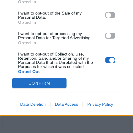
Opted In
δεν μπορώ να σε ξεχάσω
I want to opt-out of the Sale of my
Σε παίρνω στο τηλέφωνο μα κλείνουμε
Personal Data.
Opted In
στα τρία τα λεπτά
εμείς οι δυο που καίγαμε τα σύρματα
I want to opt-out of processing my
Personal Data for Targeted Advertising.
σχεδόν του τηλεφώνου
Opted In
να έρθεις θέλω γρήγορα
μα μόνη ζω εδώ παρ’ όλα αυτά
I want to opt-out of Collection, Use,
Retention, Sale, and/or Sharing of my
μοιραία τώρα γίνομαι συνένοχη
Personal Data that Is Unrelated with the
Purposes for which it was collected.
στο άγγιγμα του χρόνου
Opted Out
CONFIRM
Ακούστε στο Spotify
Data Deletion
Data Access
Privacy Policy