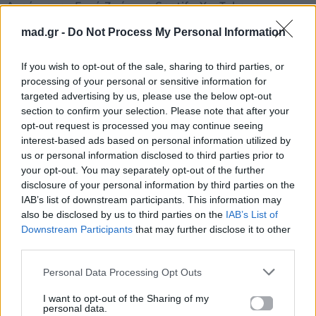
Ακούστε το «Επτά Ζωές» σε Spotify, YouTube και στο
Mad.gr.
mad.gr -
Do Not Process My Personal Information
If you wish to opt-out of the sale, sharing to third parties, or
Στίχοι
processing of your personal or sensitive information for
targeted advertising by us, please use the below opt-out
section to confirm your selection. Please note that after your
Ζωντάνεψαν τα γράμματα
opt-out request is processed you may continue seeing
και χόρευαν στα μάτια μου μπροστά
interest-based ads based on personal information utilized by
θυμήθηκα τα βράδια μας που χόρευα
us or personal information disclosed to third parties prior to
your opt-out. You may separately opt-out of the further
αγάπη μου μ’ εσένα
disclosure of your personal information by third parties on the
στο μήνα έξι γράμματα που στέλνω
IAB’s list of downstream participants. This information may
είναι λίγα τελικά
also be disclosed by us to third parties on the
IAB’s List of
σου είπα πως δε θα’ γραφα μα γράφω
Downstream Participants
that may further disclose it to other
τι να πω τα’ χω χαμένα
third parties.
Κι έχω για σένα εφτά ζωές
Personal Data Processing Opt Outs
εγώ να χάσω
I want to opt-out of the Sharing of my
γύρισε πίσω
personal data.