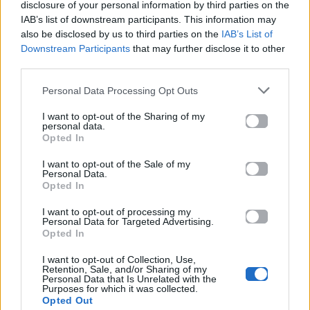
Ακούστε το «Για Άλλα» σε Spotify, YouTube και στο
disclosure of your personal information by third parties on the
IAB’s list of downstream participants. This information may
Mad.gr.
also be disclosed by us to third parties on the
IAB’s List of
Downstream Participants
that may further disclose it to other
third parties.
Στίχοι
Personal Data Processing Opt Outs
I want to opt-out of the Sharing of my
Δεν έχουν προστεθεί στίχοι για αυτό το τραγούδι.
personal data.
Opted In
I want to opt-out of the Sale of my
Ακούστε στο Spotify
Personal Data.
Opted In
I want to opt-out of processing my
Personal Data for Targeted Advertising.
Opted In
I want to opt-out of Collection, Use,
Retention, Sale, and/or Sharing of my
Personal Data that Is Unrelated with the
Purposes for which it was collected.
Opted Out