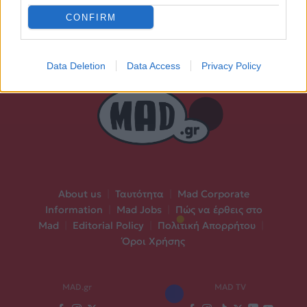
CONFIRM
Data Deletion
Data Access
Privacy Policy
About us
|
Ταυτότητα
|
Mad Corporate
Information
|
Mad Jobs
|
Πώς να έρθεις στο
Mad
|
Editorial Policy
|
Πολιτική Απορρήτου
|
Όροι Χρήσης
MAD.gr
MAD TV