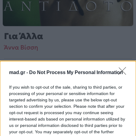
Για Άλλα
Άννα Βίσση
Από το Άλμπουμ
Αντίδοτο
που κυκλοφόρησε το 1998
mad.gr -
Do Not Process My Personal Information
If you wish to opt-out of the sale, sharing to third parties, or
Άννα Βίσση – «Για Άλλα» (1998). Περιλαμβάνεται στο
processing of your personal or sensitive information for
άλμπουμ «Αντίδοτο». Μουσικά κινείται στο ύφος Rock,
targeted advertising by us, please use the below opt-out
Pop, Folk, World, & Country.
section to confirm your selection. Please note that after your
opt-out request is processed you may continue seeing
Περισσότερα τραγούδια και πληροφορίες στη
σελίδα
interest-based ads based on personal information utilized by
στο Mad.gr
us or personal information disclosed to third parties prior to
.
your opt-out. You may separately opt-out of the further