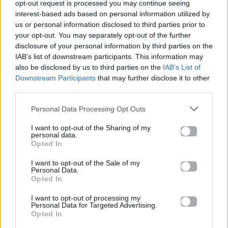
opt-out request is processed you may continue seeing
κινείται στο ύφος Rock, Latin, Pop, Folk, World, &
interest-based ads based on personal information utilized by
Country.
us or personal information disclosed to third parties prior to
your opt-out. You may separately opt-out of the further
Περισσότερα τραγούδια και πληροφορίες στη
σελίδα
disclosure of your personal information by third parties on the
στο Mad.gr
.
IAB’s list of downstream participants. This information may
also be disclosed by us to third parties on the
IAB’s List of
Ακούστε το «Καλημέρα Καινούργια Μου Αγάπη – Hotel
Downstream Participants
that may further disclose it to other
Ermou Live Version» σε Spotify, YouTube και στο
third parties.
Mad.gr.
Personal Data Processing Opt Outs
I want to opt-out of the Sharing of my
personal data.
Στίχοι
Opted In
I want to opt-out of the Sale of my
Δεν έχουν προστεθεί στίχοι για αυτό το τραγούδι.
Personal Data.
Opted In
I want to opt-out of processing my
Personal Data for Targeted Advertising.
Ακούστε στο Spotify
Opted In