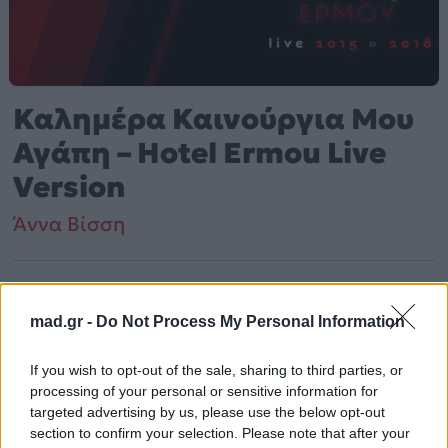
Καλημέρα Καινούργια Μου
Αγάπη – Hotel Ermou Live
Version
Άννα Βίσση
Από το Άλμπουμ
Hotel Ermou Live 2015 - 2018
που κυκλοφόρησε το 2018
mad.gr -
Do Not Process My Personal Information
If you wish to opt-out of the sale, sharing to third parties, or
Άννα Βίσση – «Καλημέρα Καινούργια Μου Αγάπη –
processing of your personal or sensitive information for
Hotel Ermou Live Version» (2018). Περιλαμβάνεται στο
targeted advertising by us, please use the below opt-out
section to confirm your selection. Please note that after your
άλμπουμ «Hotel Ermou Live 2015 – 2018». Μουσικά