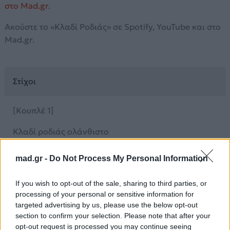
στο Mad.gr
.
Ακούστε το «Κλαδί Ροδιάς» σε Spotify, YouTube και στο
Mad.gr.
Στίχοι
[Κουπλέ 1]
Κλαδί ροδιάς ολάνθιστο
Τι να `ν’ πέρα απ’ το θάνατο
mad.gr -
Do Not Process My Personal Information
Φεγγάρι μου εσύ γρήγορο
If you wish to opt-out of the sale, sharing to third parties, or
Αγάπης δώσε μου νερό
processing of your personal or sensitive information for
targeted advertising by us, please use the below opt-out
[Ρεφρέν]
section to confirm your selection. Please note that after your
opt-out request is processed you may continue seeing