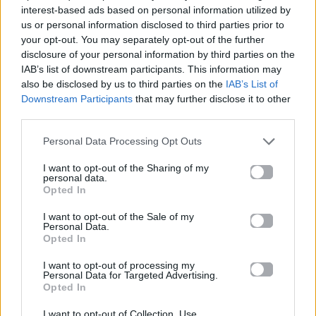
Έλα πιο κοντά
interest-based ads based on personal information utilized by
us or personal information disclosed to third parties prior to
Τώρα που κοιμήθηκε το γιασεμί
your opt-out. You may separately opt-out of the further
disclosure of your personal information by third parties on the
Λύσε τα μαλλιά
IAB’s list of downstream participants. This information may
also be disclosed by us to third parties on the
IAB’s List of
Γι’ αυτούς που πολεμάνε μοναχοί
Downstream Participants
that may further disclose it to other
third parties.
[Κουπλέ 2]
Personal Data Processing Opt Outs
Στα πέρατα σε φώναξα
I want to opt-out of the Sharing of my
personal data.
Τη μοναξιά μου τρόμαξα
Opted In
Κι όταν τα χείλη σου άνοιξες
I want to opt-out of the Sale of my
Personal Data.
Opted In
Φυτρώσαν χίλιες ανοιξιές
I want to opt-out of processing my
[Ρεφρέν]
Personal Data for Targeted Advertising.
Opted In
Έλα πιο κοντά
I want to opt-out of Collection, Use,