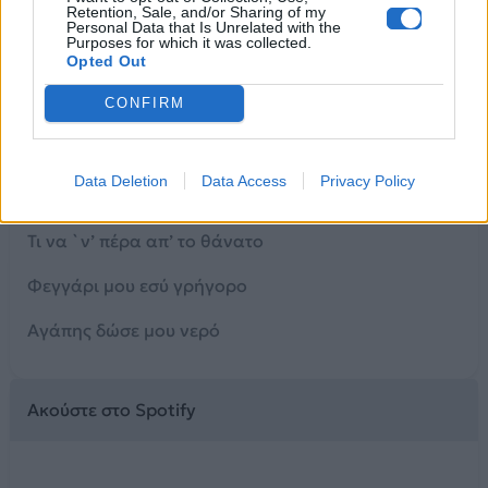
Retention, Sale, and/or Sharing of my
Τώρα που κοιμήθηκε το γιασεμί
Personal Data that Is Unrelated with the
Purposes for which it was collected.
Λύσε τα μαλλιά
Opted Out
CONFIRM
Γι’ αυτούς που πολεμάνε μοναχοί
[Έξοδος]
Data Deletion
Data Access
Privacy Policy
Κλαδί ροδιάς ολάνθιστο
Τι να `ν’ πέρα απ’ το θάνατο
Φεγγάρι μου εσύ γρήγορο
Αγάπης δώσε μου νερό
Ακούστε στο Spotify