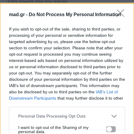
Στον έρωτά σου τον καιρό
[Ρεφραίν]
mad.gr -
Do Not Process My Personal Information
Τρελαίνομαι
Μια παγώνω, μια ζεσταίνομαι
If you wish to opt-out of the sale, sharing to third parties, or
processing of your personal or sensitive information for
Τρελαίνομαι
targeted advertising by us, please use the below opt-out
Μια πεθαίνω, μια ανασταίνομαι
section to confirm your selection. Please note that after your
Τρελαίνομαι
opt-out request is processed you may continue seeing
interest-based ads based on personal information utilized by
[Κουπλέ 2]
us or personal information disclosed to third parties prior to
Κρίμα μου, γλυκό μου κρίμα
your opt-out. You may separately opt-out of the further
Να σ' ακολουθώ
disclosure of your personal information by third parties on the
Μια στην άβυσσο με ρίχνεις
IAB’s list of downstream participants. This information may
also be disclosed by us to third parties on the
IAB’s List of
Μια με πας στον ουρανό
Downstream Participants
that may further disclose it to other
Κλίμα τροπικό μου, κλίμα
third parties.
Δώσε μου ζωή
Είμαι από νερό και χώμα
Personal Data Processing Opt Outs
Κι είσαι ανάσα θεϊκή
I want to opt-out of the Sharing of my
personal data.