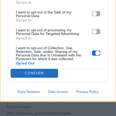
[Ρεφραίν]
Opted In
Τρελαίνομαι
I want to opt-out of the Sale of my
Μια παγώνω, μια ζεσταίνομαι
Personal Data.
Τρελαίνομαι
Opted In
Μια πεθαίνω, μια ανασταίνομαι
I want to opt-out of processing my
Τρελαίνομαι
Personal Data for Targeted Advertising.
Opted In
[Ιντερλούδιο]
I want to opt-out of Collection, Use,
Μια με πιάνεις, μια με αφήνεις
Retention, Sale, and/or Sharing of my
Personal Data that Is Unrelated with the
Μια γελάω, μια κλαίω
Purposes for which it was collected.
Μια μ' ανάβεις ,μια με σβήνεις
Opted Out
Δεν αντέχω, σου λέω
CONFIRM
Δεν αντέχω, σου λέω
[Ρεφραίν]
Data Deletion
Data Access
Privacy Policy
Τρελαίνομαι
Μια παγώνω, μια ζεσταίνομαι
Τρελαίνομαι
Μια πεθαίνω, μια ανασταίνομαι