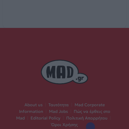
About us
|
Ταυτότητα
|
Mad Corporate
Information
|
Mad Jobs
|
Πώς να έρθεις στο
Mad
|
Editorial Policy
|
Πολιτική Απορρήτου
|
Όροι Χρήσης