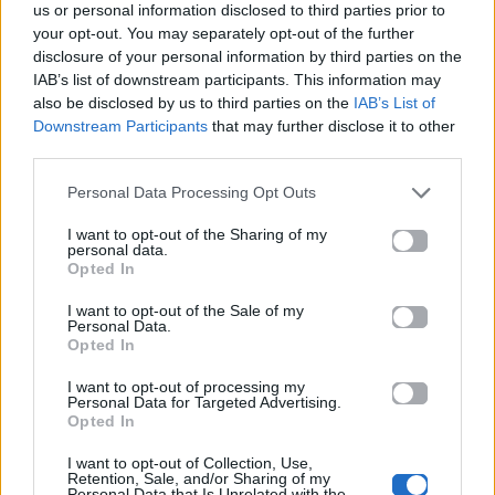
us or personal information disclosed to third parties prior to
και στο χρυσάφι το’χω
your opt-out. You may separately opt-out of the further
δει της ηλιαχτίδας
disclosure of your personal information by third parties on the
ζωγραφισμένο σε χιλιάδες
IAB’s list of downstream participants. This information may
δειλινά
also be disclosed by us to third parties on the
IAB’s List of
Downstream Participants
that may further disclose it to other
Μ’αγαπάς
third parties.
Μ’αγαπάς
Personal Data Processing Opt Outs
Μ’αγαπάς
Μ’αγαπάς
I want to opt-out of the Sharing of my
personal data.
Μ’αγαπάς
Opted In
το ξέρω πριν να γεννηθείς
I want to opt-out of the Sale of my
πριν σε γνωρίσω
Personal Data.
Opted In
μ’ακόμα κι ύστερα
τον κόσμο άμα θ’αφήσω
I want to opt-out of processing my
Personal Data for Targeted Advertising.
θα μου το πουν στον ουρανό
Opted In
πως μ’αγαπάς
I want to opt-out of Collection, Use,
Μ’αγαπάς
Retention, Sale, and/or Sharing of my
Personal Data that Is Unrelated with the