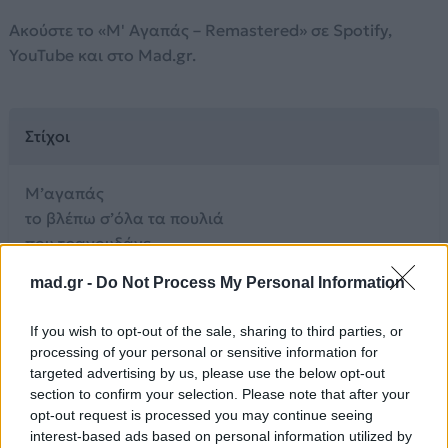
Ακούστε το «Μ' Αγαπάς – Remastered» σε Spotify,
YouTube και στο Mad.gr.
Στίχοι
Μ’αγαπάς
το βλέπω σ’όλα τα πουλιά
που τραγουδάνε
μου το σφυρίζουν τα
mad.gr -
Do Not Process My Personal Information
καράβια σαν κινάνε
το ψιθυρίζουν τα παιδιά
If you wish to opt-out of the sale, sharing to third parties, or
στη γειτονιά
processing of your personal or sensitive information for
targeted advertising by us, please use the below opt-out
Μ’αγαπάς
section to confirm your selection. Please note that after your
το’χω διαβάσει στο
opt-out request is processed you may continue seeing
βιβλίο της ελπίδας
interest-based ads based on personal information utilized by