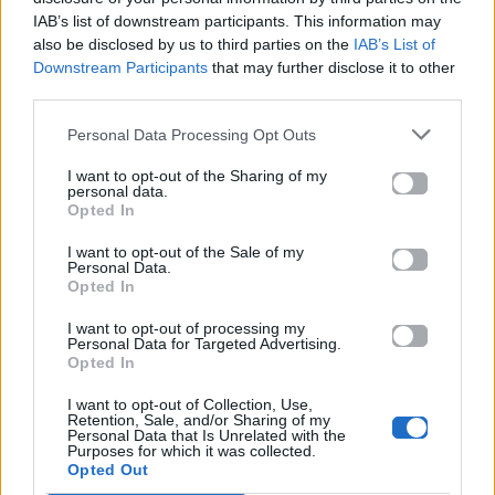
Με μια συγγνώμη, συγγνώμη μα δεν κλείνουν οι
IAB’s list of downstream participants. This information may
πληγές
also be disclosed by us to third parties on the
IAB’s List of
Downstream Participants
that may further disclose it to other
Πονάνε ακόμη τα σωθικά μου απ’ τα δικά σου
third parties.
τραύματα
με μια συγγνώμη, συγγνώμη δε γιατρεύονται οι
Personal Data Processing Opt Outs
καρδιές
I want to opt-out of the Sharing of my
personal data.
Με χαράμισες, με τυράννησες
Opted In
με `κοψες στα δύο
σ’ απαρνήθηκα κι ας διαλύθηκα
I want to opt-out of the Sale of my
Personal Data.
είπα το αντίο
Opted In
τώρα σαν μωρό πέφτω μα μπορώ
I want to opt-out of processing my
μόνη περπατάω
Personal Data for Targeted Advertising.
Μέσα μου κενό
Opted In
τι να αισθανθώ
I want to opt-out of Collection, Use,
που πληγές μετράω
Retention, Sale, and/or Sharing of my
Personal Data that Is Unrelated with the
Purposes for which it was collected.
Με μια συγγνώμη, συγγνώμη μα δε γίνονται και
Opted Out
θαύματα