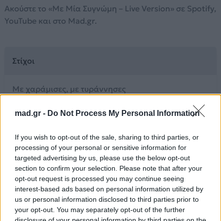
Ακούστε το «Με Μία Συγνώμη – Live Version» σε Spotify,
YouTube και στο Mad.gr.
Στίχοι
Με χαράμισες, με τυράννησες
με `κανες κουρέλι
σ’ απαρνήθηκα κι ας διαλύθηκα
mad.gr -
Do Not Process My Personal Information
μπόρεσα εν τέλει
If you wish to opt-out of the sale, sharing to third parties, or
Τώρα σαν μωρό πέφτω μα μπορώ
processing of your personal or sensitive information for
πια να προχωρήσω
targeted advertising by us, please use the below opt-out
section to confirm your selection. Please note that after your
μέσα μου κενό
opt-out request is processed you may continue seeing
τι να αισθανθώ να σε συγχωρήσω
interest-based ads based on personal information utilized by
us or personal information disclosed to third parties prior to
Με μια συγγνώμη, συγγνώμη μα δε γίνονται και
your opt-out. You may separately opt-out of the further
θαύματα
disclosure of your personal information by third parties on the