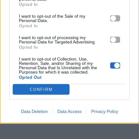
Δεν είναι αργά, τίποτα δεν έχει χαθεί
Opted In
σκέψου το μονάχα λίγο πιο απλά,
I want to opt-out of the Sale of my
το ξέρω καλά πόσο έχεις κουραστεί
Personal Data.
μα δεν έχει σβήσει ακόμα η φωτιά,
Opted In
απ’ την καρδιά.
I want to opt-out of processing my
Personal Data for Targeted Advertising.
Δώσ’ μου μόνο μια νύχτα, μόνο μια νύχτα
Opted In
δώσ’ μου μόνο μια νύχτα, σε παρακαλώ,
I want to opt-out of Collection, Use,
δώσ’ μου μόνο μια νύχτα, μόνο μια νύχτα,
Retention, Sale, and/or Sharing of my
Personal Data that Is Unrelated with the
δώσ’ μου μόνο μια νύχτα, ακόμα μια νύχτα,
Purposes for which it was collected.
σε παρακαλώ.
Opted Out
CONFIRM
Ακούστε στο Spotify
Data Deletion
Data Access
Privacy Policy