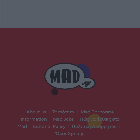
About us
|
Ταυτότητα
|
Mad Corporate
Information
|
Mad Jobs
|
Πώς να έρθεις στο
Mad
|
Editorial Policy
|
Πολιτική Απορρήτου
|
Όροι Χρήσης