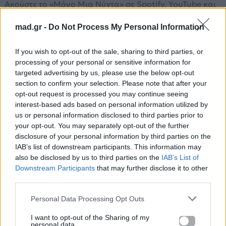
Ακούστε το «Μόνο Μια Νύχτα» σε Spotify, YouTube και
στο Mad.gr.
mad.gr -
Do Not Process My Personal Information
If you wish to opt-out of the sale, sharing to third parties, or
Στίχοι
processing of your personal or sensitive information for
targeted advertising by us, please use the below opt-out
section to confirm your selection. Please note that after your
Δεν είναι καιρός για κινήσεις βιαστικές
opt-out request is processed you may continue seeing
μην αφήνεις να σε πιάνει πανικός,
interest-based ads based on personal information utilized by
μια φάση περνάς μ’ αμφιβολίες παροδικές
us or personal information disclosed to third parties prior to
δεν είν’ ανάγκη να `σαι τόσο λογικός,
your opt-out. You may separately opt-out of the further
τόσο σκληρός.
disclosure of your personal information by third parties on the
IAB’s list of downstream participants. This information may
Δώσ’ μου μόνο μια νύχτα, μόνο μια νύχτα
also be disclosed by us to third parties on the
IAB’s List of
Downstream Participants
that may further disclose it to other
δώσ’ μου μόνο μια νύχτα, σε παρακαλώ,
third parties.
δώσ’ μου μόνο μια νύχτα, μόνο μια νύχτα,
δώσ’ μου μόνο μια νύχτα, ακόμα μια νύχτα,
Personal Data Processing Opt Outs
σε παρακαλώ.
I want to opt-out of the Sharing of my
personal data.