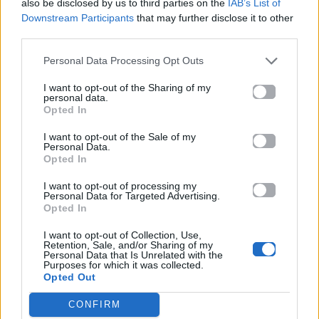
also be disclosed by us to third parties on the
IAB’s List of
Υποκρίνεσαι, υποκρίνεσαι
Downstream Participants
that may further disclose it to other
third parties.
σ' άλλη αγκαλιά όταν δίνεσαι
Υποκρίνεσαι, υποκρίνεσαι
Personal Data Processing Opt Outs
από μένανε όμως δεν κρύβεσαι
Όσο κι αν νομίζεις
I want to opt-out of the Sharing of my
personal data.
ότι δε σε νοιάζει
Opted In
όσο κι αν δε θέλεις
I want to opt-out of the Sale of my
να το παραδεχτείς
Personal Data.
Μου ανήκεις
Opted In
και μην κάνεις ότι δεν το ξέρεις
I want to opt-out of processing my
Μου ανήκεις
Personal Data for Targeted Advertising.
Opted In
παραδέξου το πως υποφέρεις
Μου ανήκεις
I want to opt-out of Collection, Use,
Retention, Sale, and/or Sharing of my
στον τρόπο φαίνεται που με κοιτάζεις
Personal Data that Is Unrelated with the
Μου ανήκεις
Purposes for which it was collected.
Opted Out
σου μιλάω και χρώμα αλλάζεις
Υποκρίνεσαι, υποκρίνεσαι
CONFIRM