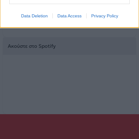
σ' άλλη αγκαλιά όταν δίνεσαι
Υποκρίνεσαι, υποκρίνεσαι
από μένανε όμως δεν κρύβεσαι
Data Deletion
Data Access
Privacy Policy
Μου ανήκεις
Ακούστε στο Spotify