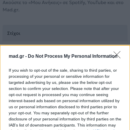
Ακούστε το «Μου Ανήκεις» σε Spotify, YouTube και στο
Mad.gr.
Στίχοι
Όσο κι αν πιστεύεις
mad.gr -
Do Not Process My Personal Information
πως μ' έχεις ξεπεράσει
όσο κι αν νομίζεις
If you wish to opt-out of the sale, sharing to third parties, or
πως δε μ' αγαπάς
processing of your personal or sensitive information for
Μου ανήκεις
targeted advertising by us, please use the below opt-out
και μην κάνεις ότι δεν το ξέρεις
section to confirm your selection. Please note that after your
Μου ανήκεις
opt-out request is processed you may continue seeing
παραδέξου το πως υποφέρεις
interest-based ads based on personal information utilized by
us or personal information disclosed to third parties prior to
Μου ανήκεις
your opt-out. You may separately opt-out of the further
στον τρόπο φαίνεται που με κοιτάζεις
disclosure of your personal information by third parties on the
Μου ανήκεις
IAB’s list of downstream participants. This information may
σου μιλάω και χρώμα αλλάζεις