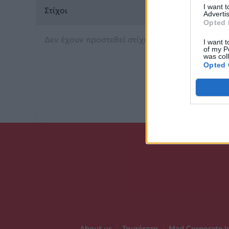
I want 
Στίχοι
Advertis
Opted 
Δεν έχουν προστεθεί στίχοι για αυτό το τραγού
I want t
of my P
was col
Opted 
About us
|
Ταυτότητα
|
Mad Corporate I