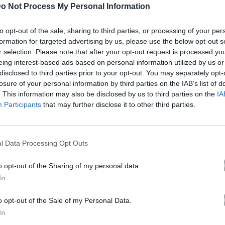
o Not Process My Personal Information
ύρη
to opt-out of the sale, sharing to third parties, or processing of your per
formation for targeted advertising by us, please use the below opt-out s
r selection. Please note that after your opt-out request is processed y
Βίσση
eing interest-based ads based on personal information utilized by us or
disclosed to third parties prior to your opt-out. You may separately opt-
losure of your personal information by third parties on the IAB’s list of
Άλμπουμ
Εμείς
που κυκλοφόρησε το 1992
. This information may also be disclosed by us to third parties on the
IA
Participants
that may further disclose it to other third parties.
l Data Processing Opt Outs
ο άλμπουμ «Εμείς». Μουσικά κινείται στο ύφος Rock, Pop.
o opt-out of the Sharing of my personal data.
λίδα στο Mad.gr
.
In
 Mad.gr.
o opt-out of the Sale of my Personal Data.
In