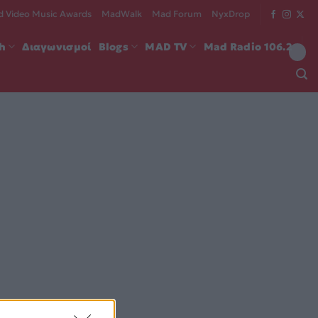
 Video Music Awards
MadWalk
Mad Forum
NyxDrop
ch
Διαγωνισμοί
Blogs
MAD TV
Mad Radio 106.2