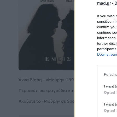
mad.gr -
D
Μο
If you wish 
sensitive in
confirm you
Άννα 
continue se
information 
further disc
Από το 
participants
Downstream 
Persona
Άννα Βίσση – «Μούρη» (1992). Περιλαμβάνεται στ
I want t
Περισσότερα τραγούδια και πληροφορίες στη
σε
Opted 
Ακούστε το «Μούρη» σε Spotify, YouTube και στο
I want t
Opted 