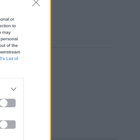
sonal or
ection to
ou may
 personal
out of the
 downstream
B’s List of