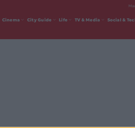
Mad
Cinema
City Guide
Life
TV & Media
Social & Te