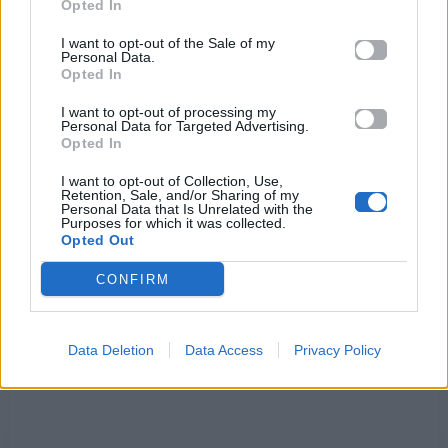
κι όταν γελάω
Opted In
Μεθυσμένη μου καρδιά
I want to opt-out of the Sale of my
πότε θα πάψεις να χτυπάς
Personal Data.
Opted In
να μην πονάω
Μεθυσμένη μου καρδιά
I want to opt-out of processing my
Personal Data for Targeted Advertising.
νυχτώσε στα μάτια μου
Opted In
και βγαίνω στο σεργιάνι
μονάχη μες στον ουρανό
I want to opt-out of Collection, Use,
Retention, Sale, and/or Sharing of my
πάλι φεγγαροβολτές για σένανε θα κόβω
Personal Data that Is Unrelated with the
Purposes for which it was collected.
μήπως τυχαία και σε δω
Opted Out
CONFIRM
Ακούστε στο Spotify
Data Deletion
Data Access
Privacy Policy