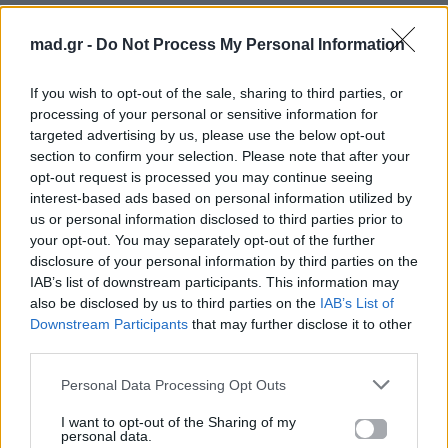
στο Mad.gr.
mad.gr -
Do Not Process My Personal Information
Στίχοι
If you wish to opt-out of the sale, sharing to third parties, or
processing of your personal or sensitive information for
targeted advertising by us, please use the below opt-out
Μεθύσαν τα μάτια μου και πάλι εσένα βλέπουν
section to confirm your selection. Please note that after your
από μπροστά μου να περνάς
opt-out request is processed you may continue seeing
interest-based ads based on personal information utilized by
μεθύσαν τα αυτιά μου και νομίζουν πως ακούνε
us or personal information disclosed to third parties prior to
να μου λες πως μ' αγαπάς
your opt-out. You may separately opt-out of the further
Μεθυσμένη μου καρδιά
disclosure of your personal information by third parties on the
αλλού σου λέω κι αλλού με πας
IAB’s list of downstream participants. This information may
κι όλο σε βρίζω
also be disclosed by us to third parties on the
IAB’s List of
Downstream Participants
that may further disclose it to other
Μεθυσμένη μου καρδιά
third parties.
πάλι στο δρόμο του οχταριά
ζωγραφίζω
Personal Data Processing Opt Outs
Μεθυσμένη μου καρδιά
I want to opt-out of the Sharing of my
εσύ που ξέρεις ότι κλαίω
personal data.