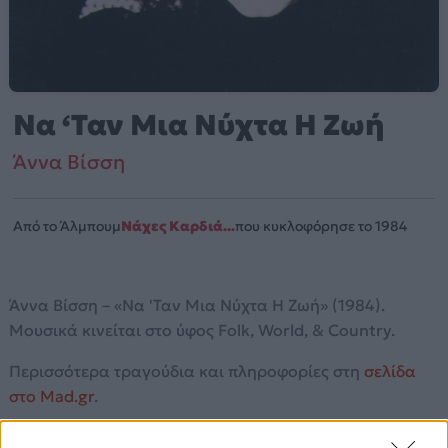
Να ‘Ταν Μια Νύχτα Η Ζωή
Άννα Βίσση
Από το Άλμπουμ
Νάχες Καρδιά...
που κυκλοφόρησε το 1984
Άννα Βίσση – «Να 'Ταν Μια Νύχτα Η Ζωή» (1984).
Μουσικά κινείται στο ύφος Folk, World, & Country.
Περισσότερα τραγούδια και πληροφορίες στη
σελίδα
στο Mad.gr
.
Ακούστε το «Να 'Ταν Μια Νύχτα Η Ζωή» σε Spotify,