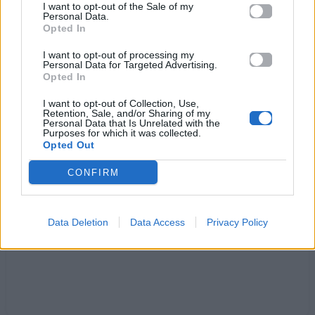
I want to opt-out of the Sale of my
Personal Data.
Νά `ταν ο κόσμος μια σταλιά
Opted In
καλά τους δυο μας αγκαλιά
I want to opt-out of processing my
να μη χωράει
Personal Data for Targeted Advertising.
Νά `σουν κοντά μου το πρωί
Opted In
να μη γινόσουνα πληγή
I want to opt-out of Collection, Use,
που με πονάει
Retention, Sale, and/or Sharing of my
Personal Data that Is Unrelated with the
Purposes for which it was collected.
Opted Out
Ακούστε στο Spotify
CONFIRM
Data Deletion
Data Access
Privacy Policy