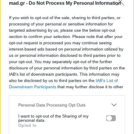
mad.gr -
Do Not Process My Personal Information
YouTube και στο Mad.gr.
If you wish to opt-out of the sale, sharing to third parties, or
processing of your personal or sensitive information for
Στίχοι
targeted advertising by us, please use the below opt-out
section to confirm your selection. Please note that after your
opt-out request is processed you may continue seeing
Νά `ταν μια νύχτα η ζωή
interest-based ads based on personal information utilized by
που θα τελειώσει το πρωί
us or personal information disclosed to third parties prior to
πριν πεις αντίο
your opt-out. You may separately opt-out of the further
Το πιο γλυκό σου σ’ αγαπώ
disclosure of your personal information by third parties on the
IAB’s list of downstream participants. This information may
νά `ταν μαχαίρι φονικό
also be disclosed by us to third parties on the
IAB’s List of
για μας τους δυο
Downstream Participants
that may further disclose it to other
third parties.
Νά `ταν μια νύχτα η ζωή
να μη σε χάσω
Personal Data Processing Opt Outs
του χωρισμού μας τη στιγμή
I want to opt-out of the Sharing of my
να την προφτάσω
personal data.
Νά `ταν μια νύχτα η ζωή
Opted In
να την περνάγαμε μαζί, φιλί φιλί