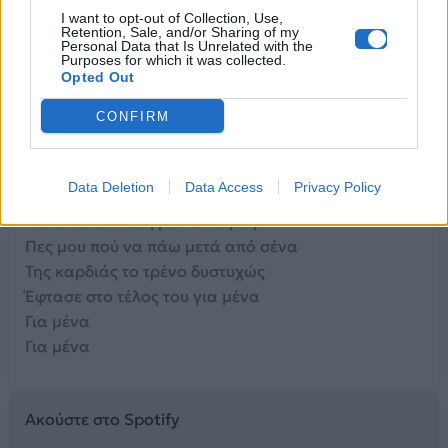
I want to opt-out of Collection, Use,
[Ρεφραίν]
Retention, Sale, and/or Sharing of my
Personal Data that Is Unrelated with the
Είσ' ο τελευταίος μου σταθμός
Purposes for which it was collected.
Opted Out
Πες μου πού να πάω μετά από σένα
Της καρδιάς το τρένο δυστυχώς
CONFIRM
Έφτασε στο τέλος του για μένα
Για μένα
Data Deletion
Data Access
Privacy Policy
[Ρεφραίν]
Είσ' ο τελευταίος μου σταθμός
Πες μου πού να πάω μετά από σένα
Της καρδιάς το τρένο δυστυχώς
Έφτασε στο τέλος του για μένα
Για μένα
Για μένα
Ακούστε στο Spotify