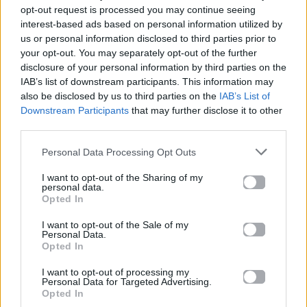
opt-out request is processed you may continue seeing
[Ρεφραίν]
interest-based ads based on personal information utilized by
Είσ' ο τελευταίος μου σταθμός
us or personal information disclosed to third parties prior to
your opt-out. You may separately opt-out of the further
Πες μου πού να πάω μετά από σένα
disclosure of your personal information by third parties on the
Της καρδιάς το τρένο δυστυχώς
IAB’s list of downstream participants. This information may
Έφτασε στο τέλος του για μένα
also be disclosed by us to third parties on the
IAB’s List of
Downstream Participants
that may further disclose it to other
[Κουπλέ 2]
third parties.
Κι άλλες φορές είχα νιώσει τη θλίψη
Το δειλινό σαν μια πέτρα στο στήθος βαριά
Personal Data Processing Opt Outs
Κι άλλες φορές είχα πάρει το δρόμο
I want to opt-out of the Sharing of my
Του χωρισμού, κι απ' το μηδέν είχα αρχίσει ξανά..
personal data.
Opted In
[Γέφυρα]
I want to opt-out of the Sale of my
Όμως εσύ
Personal Data.
Opted In
Δεν είσαι το ίδιο εσύ
Όμως εσύ
I want to opt-out of processing my
Είσαι άλλο εσύ
Personal Data for Targeted Advertising.
Opted In
Όμως εσύ