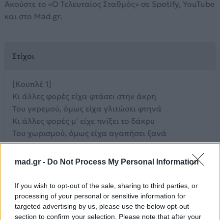
Ακούστε το «Ο Τελευταίος Σταθμός» σε Spotify, YouTube
και στο Mad.gr.
Στίχοι
[Κουπλέ 1]
Κι άλλες φορές είχα φτάσει στην άκρη
Του γκρεμού, όμως είχα γλιτώσει φτηνά
Κι άλλες φορές μ' είχε πνίξει το δάκρυ
Του χωρισμού, όμως είχα αγαπήσει ξανά
[Γέφυρα]
mad.gr -
Do Not Process My Personal Information
Όμως εσύ
Δεν είσαι το ίδιο εσύ
If you wish to opt-out of the sale, sharing to third parties, or
Όμως εσύ
processing of your personal or sensitive information for
Είσαι άλλο εσύ
targeted advertising by us, please use the below opt-out
Όμως εσύ
section to confirm your selection. Please note that after your