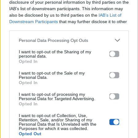
Ακούστε το «Οι 9 Στους 10 Ορίζουν» σε Spotify, YouTube
disclosure of your personal information by third parties on the
IAB’s list of downstream participants. This information may
και στο Mad.gr.
also be disclosed by us to third parties on the
IAB’s List of
Downstream Participants
that may further disclose it to other
third parties.
Στίχοι
Personal Data Processing Opt Outs
I want to opt-out of the Sharing of my
Δεν έχουν προστεθεί στίχοι για αυτό το τραγούδι.
personal data.
Opted In
I want to opt-out of the Sale of my
Ακούστε στο Spotify
Personal Data.
Opted In
I want to opt-out of processing my
Personal Data for Targeted Advertising.
Opted In
I want to opt-out of Collection, Use,
Retention, Sale, and/or Sharing of my
Personal Data that Is Unrelated with the
Purposes for which it was collected.
Opted Out