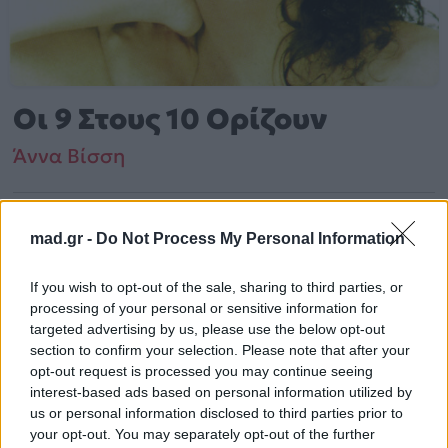
Οι 9 Στους 10 Ορίζουν
Άννα Βίσση
Από το Άλμπουμ
Έμπνευση
που κυκλοφόρησε το 1989
mad.gr -
Do Not Process My Personal Information
If you wish to opt-out of the sale, sharing to third parties, or
Άννα Βίσση – «Οι 9 Στους 10 Ορίζουν» (1989).
processing of your personal or sensitive information for
Περιλαμβάνεται στο άλμπουμ «Έμπνευση». Μουσικά
targeted advertising by us, please use the below opt-out
κινείται στο ύφος Pop, Folk, World, & Country.
section to confirm your selection. Please note that after your
opt-out request is processed you may continue seeing
Περισσότερα τραγούδια και πληροφορίες στη
σελίδα
interest-based ads based on personal information utilized by
στο Mad.gr
us or personal information disclosed to third parties prior to
.
your opt-out. You may separately opt-out of the further