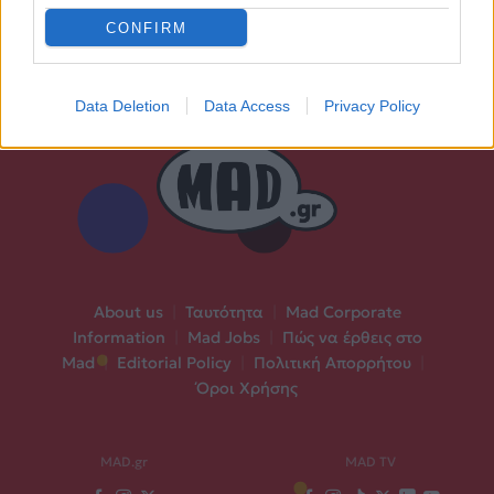
CONFIRM
Data Deletion
Data Access
Privacy Policy
About us
|
Ταυτότητα
|
Mad Corporate
Information
|
Mad Jobs
|
Πώς να έρθεις στο
Mad
|
Editorial Policy
|
Πολιτική Απορρήτου
|
Όροι Χρήσης
MAD.gr
MAD TV