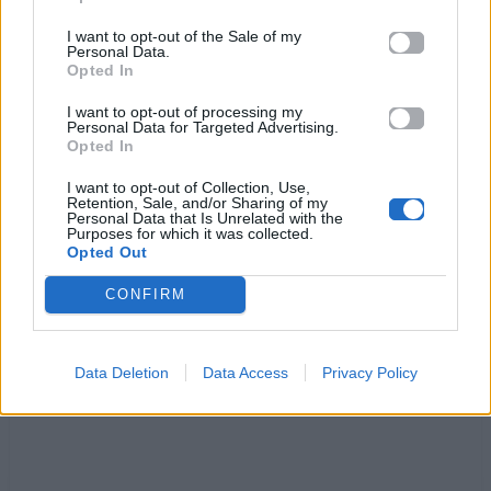
Όσο έχω φωνή θα στο τραγουδάω,
σ' αγαπάω.
I want to opt-out of the Sale of my
Personal Data.
Τα μάτια θολά μα δε λεν όσα κρύβουν
Opted In
παράθυρα ναι, μα ποτέ δεν ανοίγουν.
I want to opt-out of processing my
Το αίσθημα αυτό
Personal Data for Targeted Advertising.
τι μπορεί να το σβήσει,
Opted In
απ' όσα θυμάμαι,
I want to opt-out of Collection, Use,
απ' όσα έχω ζήσει.
Retention, Sale, and/or Sharing of my
Personal Data that Is Unrelated with the
Όσο έχω φωνή...
Purposes for which it was collected.
Opted Out
CONFIRM
Ακούστε στο Spotify
Data Deletion
Data Access
Privacy Policy