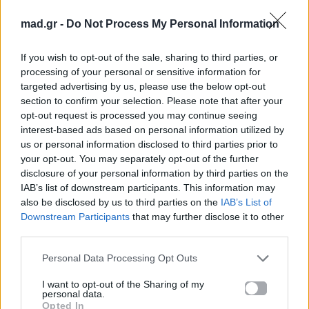
στο Mad.gr
.
mad.gr -
Do Not Process My Personal Information
Ακούστε το «Όσο Έχω Φωνή – The Revival Mix» σε
Spotify, YouTube και στο Mad.gr.
If you wish to opt-out of the sale, sharing to third parties, or
processing of your personal or sensitive information for
targeted advertising by us, please use the below opt-out
section to confirm your selection. Please note that after your
Στίχοι
opt-out request is processed you may continue seeing
interest-based ads based on personal information utilized by
Τα λόγια μικρά
us or personal information disclosed to third parties prior to
για να πούνε τι νιώθω,
your opt-out. You may separately opt-out of the further
disclosure of your personal information by third parties on the
μικρό μυστικό ή ατέλειωτο πόθο.
IAB’s list of downstream participants. This information may
Μα όσα κι αν πω
also be disclosed by us to third parties on the
IAB’s List of
τώρα πια θά' ναι λίγα
Downstream Participants
that may further disclose it to other
απ' όσα γνωρίζω
third parties.
απ' όσα κι αν είδα.
Personal Data Processing Opt Outs
Όσο έχω φωνή θα στο τραγουδάω
κι ότι λόγια να πω
I want to opt-out of the Sharing of my
personal data.
θά' ναι σ' αγαπάω.
Opted In