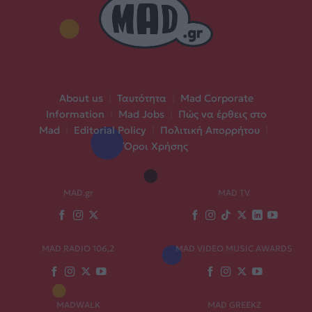
About us
|
Ταυτότητα
|
Mad Corporate
Information
|
Mad Jobs
|
Πώς να έρθεις στο
Mad
|
Editorial Policy
|
Πολιτική Απορρήτου
|
Όροι Χρήσης
MAD.gr
MAD TV
MAD RADIO 106,2
MAD VIDEO MUSIC AWARDS
MADWALK
MAD GREEKZ