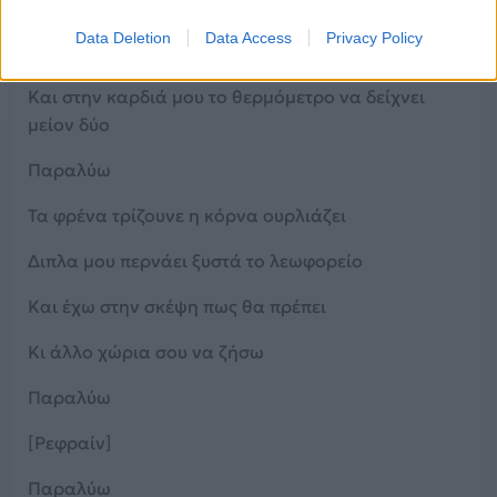
Σαν να πηγαινω πρώτη μέρα στο σχολείο
Data Deletion
Data Access
Privacy Policy
Αύγουστος
Και στην καρδιά μου το θερμόμετρο να δείχνει
μείον δύο
Παραλύω
Τα φρένα τρίζουνε η κόρνα ουρλιάζει
Διπλα μου περνάει ξυστά το λεωφορείο
Και έχω στην σκέψη πως θα πρέπει
Κι άλλο χώρια σου να ζήσω
Παραλύω
[Ρεφραίν]
Παραλύω