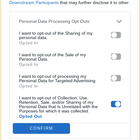
Downstream Participants
that may further disclose it to other
third parties.
Και βλέπω τη ζωή μου σαν ένα τοίχο γιγάντιο
Personal Data Processing Opt Outs
Να υψώνεται στο τέρμα του δρόμου
I want to opt-out of the Sharing of my
Κι οι φωνές των παιδιών στην αυλή του σχολείου
personal data.
Opted In
Σαν πένθιμο στα αυτιά μου ηχούν εμβατήριο
I want to opt-out of the Sale of my
Personal Data.
Κι ο δρομος που κάποτε με έβγαζε
Opted In
Στου σπιτιού σου απ’ έξω την πόρτα
I want to opt-out of processing my
Personal Data for Targeted Advertising.
Opted In
Τώρα πια δεν υπάρχει
I want to opt-out of Collection, Use,
[Ρεφραίν]
Retention, Sale, and/or Sharing of my
Personal Data that Is Unrelated with the
Purposes for which it was collected.
Παραλύω
Opted Out
Νιώθω τον κόσμο κάτω απ’ τα πόδια μου να
CONFIRM
χάνεται