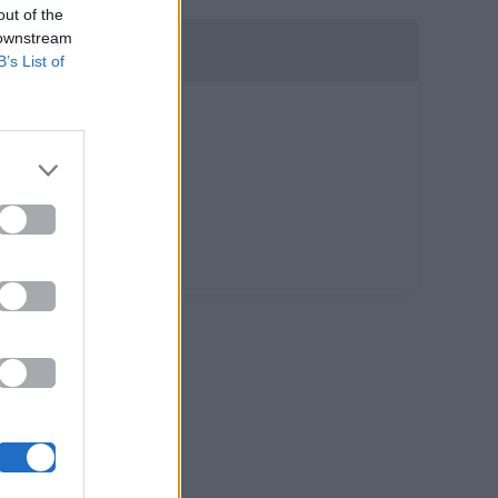
out of the
 downstream
B’s List of