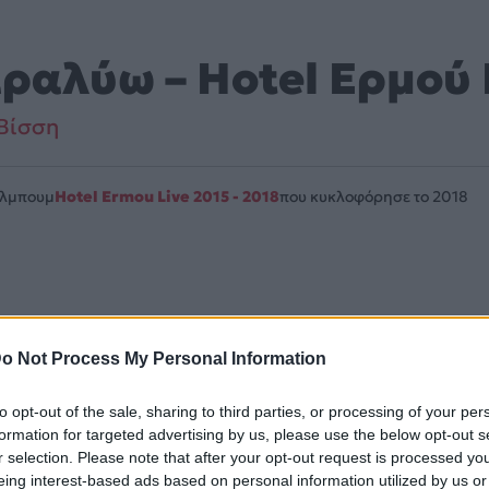
ραλύω – Hotel Ερμού 
Βίσση
Άλμπουμ
Hotel Ermou Live 2015 - 2018
που κυκλοφόρησε το 2018
on» (2018). Περιλαμβάνεται στο άλμπουμ «Hotel Ermou Liv
o Not Process My Personal Information
λίδα στο Mad.gr
.
to opt-out of the sale, sharing to third parties, or processing of your per
formation for targeted advertising by us, please use the below opt-out s
 σε Spotify, YouTube και στο Mad.gr.
r selection. Please note that after your opt-out request is processed y
eing interest-based ads based on personal information utilized by us or