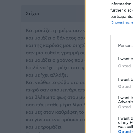
information 
further disc
Στίχοι
participants
Downstream 
Και μοιάζει η ημέρα σαν να 'χει ενωθεί με τη ν
και μοιάζει ο θάνατος σαν να 'ναι η ζωή για μ
και της καρδιάς μου οι χτύποι φαίνονται στην
Persona
σαν μια ευθεία γραμμή συνεχόμενη
I want t
και μοιάζει ο χρόνος που δίχως να θέλεις στα
Opted 
διπλά να 'χει τρέξει στο πρόσωπό μου
και με 'χει αλλάξει
I want t
Και νιώθω το φόβο στο στήθος μου μέσα
Opted 
πικρό σαν απομεινάρι απο καφέ σε φλιτζάνι
και βλέπω το φως στου μυαλού στο δωμάτιο
I want 
Advertis
οσο πάει καθε μέρα λίγο λίγο να σβήνει
Opted 
και μες στον καθρέφτη το πρόσωπό μου αλλάζ
I want t
και γίνεται ένα πρόσωπο άλλο, που δεν το γνω
of my P
και με τρομάζει
was col
Opted 