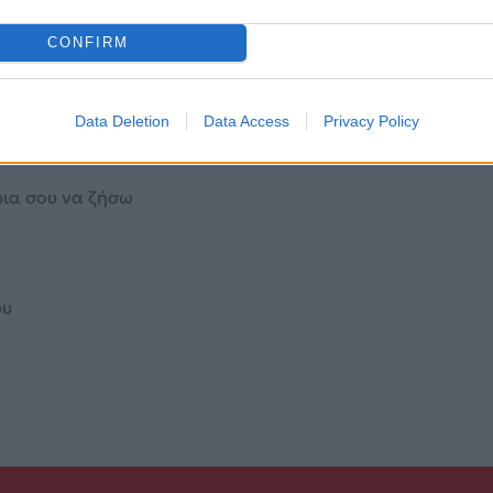
νεται
CONFIRM
ουστος
 μείον δύο
Data Deletion
Data Access
Privacy Policy
ρια σου να ζήσω
ου