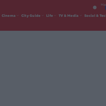
Mad
Cinema
City Guide
Life
TV & Media
Social & Te