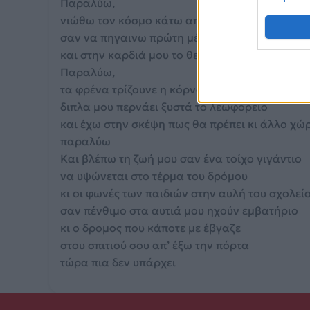
Παραλύω,
νιώθω τον κόσμο κάτω απ’ τα πόδια μου να χά
σαν να πηγαινω πρώτη μέρα στο σχολείο, Αύγ
και στην καρδιά μου το θερμόμετρο να δείχνει
Παραλύω,
τα φρένα τρίζουνε η κόρνα ουρλιάζει
διπλα μου περνάει ξυστά το λεωφορείο
και έχω στην σκέψη πως θα πρέπει κι άλλο χώ
παραλύω
Και βλέπω τη ζωή μου σαν ένα τοίχο γιγάντιο
να υψώνεται στο τέρμα του δρόμου
κι οι φωνές των παιδιών στην αυλή του σχολεί
σαν πένθιμο στα αυτιά μου ηχούν εμβατήριο
κι ο δρομος που κάποτε με έβγαζε
στου σπιτιού σου απ’ έξω την πόρτα
τώρα πια δεν υπάρχει