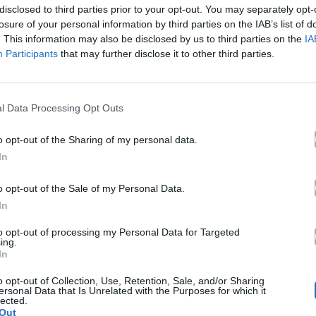
disclosed to third parties prior to your opt-out. You may separately opt-
losure of your personal information by third parties on the IAB’s list of
Ακούστε στο Spotify
. This information may also be disclosed by us to third parties on the
IA
Participants
that may further disclose it to other third parties.
ύχτα
ένα
 οθόνη
l Data Processing Opt Outs
o opt-out of the Sharing of my personal data.
μάτησες
In
o opt-out of the Sale of my Personal Data.
In
to opt-out of processing my Personal Data for Targeted
ing.
In
ει
o opt-out of Collection, Use, Retention, Sale, and/or Sharing
ριζω
ersonal Data that Is Unrelated with the Purposes for which it
lected.
Out