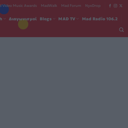
 Video Music Awards
MadWalk
Mad Forum
NyxDrop
ch
Διαγωνισμοί
Blogs
MAD TV
Mad Radio 106.2