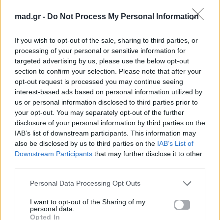
Ακούστε το «Περιμένω Τηλεφώνημά Σου» σε Spotify,
YouTube και στο Mad.gr.
mad.gr -
Do Not Process My Personal Information
If you wish to opt-out of the sale, sharing to third parties, or
processing of your personal or sensitive information for
Στίχοι
targeted advertising by us, please use the below opt-out
section to confirm your selection. Please note that after your
opt-out request is processed you may continue seeing
Τόση ώρα με κοιτάς και σε κοιτώ
interest-based ads based on personal information utilized by
Με τα μάτια μού μιλάς και σου μιλώ
us or personal information disclosed to third parties prior to
Κάτι μέσα μας συμβαίνει, κάτι ονειρικό
your opt-out. You may separately opt-out of the further
Σαν υπνωτισμένοι είμαστε κι εσύ κι εγώ
disclosure of your personal information by third parties on the
Ενενήντα τέσσερα τριάντα δύο
IAB’s list of downstream participants. This information may
also be disclosed by us to third parties on the
IAB’s List of
Έξι εννιά οκτώ
Downstream Participants
that may further disclose it to other
third parties.
Περιμένω τηλεφώνημά σου
Να βρεθώ μέσα στην αγκαλιά σου
Personal Data Processing Opt Outs
Περιμένω τηλεφώνημά σου
Να γίνεις δικός μου
I want to opt-out of the Sharing of my
personal data.
Να γίνω δικιά σου
Opted In