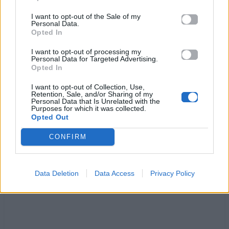
ετοιμάσου
I want to opt-out of the Sale of my
Personal Data.
Κάτι υπάρχει ανάμεσά μας μαγικό
Opted In
Κάτι σαν πεδίο μαγνητικό
I want to opt-out of processing my
Ζήτα μου ό,τι θέλεις τώρα
Personal Data for Targeted Advertising.
Δε θα τ’ αρνηθώ
Opted In
Πάρε με ως αργά τη νύχτα, δε θα κοιμηθώ
I want to opt-out of Collection, Use,
Ενενήντα τέσσερα τριάντα δύο
Retention, Sale, and/or Sharing of my
Personal Data that Is Unrelated with the
Έξι εννιά οκτώ
Purposes for which it was collected.
Opted Out
CONFIRM
Ακούστε στο Spotify
Data Deletion
Data Access
Privacy Policy