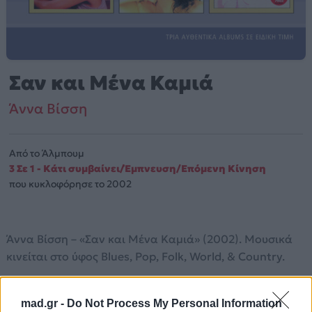
Σαν και Μένα Καμιά
Άννα Βίσση
Από το Άλμπουμ
3 Σε 1 - Κάτι συμβαίνει/Έμπνευση/Επόμενη Κίνηση
που κυκλοφόρησε το 2002
Άννα Βίσση – «Σαν και Μένα Καμιά» (2002). Μουσικά
κινείται στο ύφος Blues, Pop, Folk, World, & Country.
Περισσότερα τραγούδια και πληροφορίες στη
σελίδα
στο Mad.gr
.
mad.gr -
Do Not Process My Personal Information