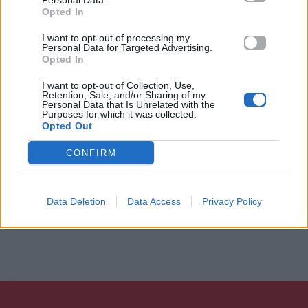
Personal Data.
Opted In
Σε είδα χτες στο σινεμά σε μια ταινία τρόμου
Μου ’πες πως σου ’λειψα πολύ, μα σ’ το ’χα πει
I want to opt-out of processing my
Personal Data for Targeted Advertising.
μωρό μου:
Opted In
Σαν και μένα καμιά...
I want to opt-out of Collection, Use,
Retention, Sale, and/or Sharing of my
Personal Data that Is Unrelated with the
Purposes for which it was collected.
Opted Out
Ακούστε στο Spotify
CONFIRM
Data Deletion
Data Access
Privacy Policy