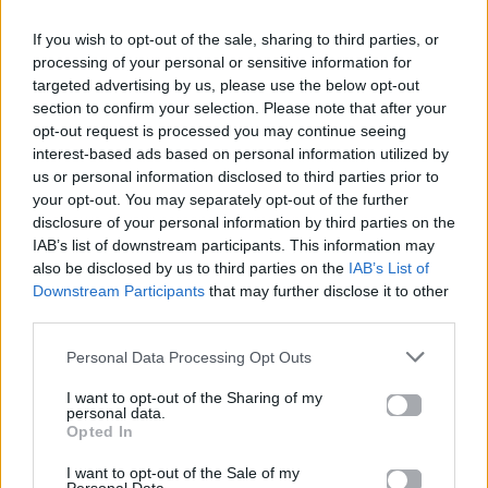
Ακούστε το «Σαν και Μένα Καμιά» σε Spotify, YouTube
If you wish to opt-out of the sale, sharing to third parties, or
και στο Mad.gr.
processing of your personal or sensitive information for
targeted advertising by us, please use the below opt-out
section to confirm your selection. Please note that after your
opt-out request is processed you may continue seeing
Στίχοι
interest-based ads based on personal information utilized by
us or personal information disclosed to third parties prior to
your opt-out. You may separately opt-out of the further
Ήσουν εσύ στα δεκαοχτώ και εγώ σχεδόν δεκάξι
disclosure of your personal information by third parties on the
Και σ’ ένα πάρτι μια φορά κρυφά τα ’χαμε φτιάξει
IAB’s list of downstream participants. This information may
Λίγο πριν μπεις στα δεκαεννιά μου είπες "τα
also be disclosed by us to third parties on the
IAB’s List of
χαλάμε"
Downstream Participants
that may further disclose it to other
Έκλαιγα μες στο σινεμά και σ’ το ’λεγα θυμάμαι:
third parties.
Personal Data Processing Opt Outs
Σαν και μένα καμιά, σαν και μένα καμιά
Σαν και μένα καμιά δε σ’ αγαπάει
I want to opt-out of the Sharing of my
Και ούτε για σένανε πονάει σαν και μένα καμιά
personal data.
Opted In
Όλα περνούν με τον καιρό, τίποτα δεν κρατάει
I want to opt-out of the Sale of my
Την πρώτη αγάπη όμως κανείς ποτέ δεν την ξεχνάει