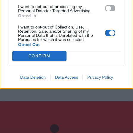
τώρα σου 'χει μείνει μια καρδιά που υποφέρει
I want to opt-out of processing my
Personal Data for Targeted Advertising.
και ψάχνει τρόπο μια συγνώμη να μου πει
Opted In
I want to opt-out of Collection, Use,
Retention, Sale, and/or Sharing of my
Personal Data that Is Unrelated with the
Ακούστε στο Spotify
Purposes for which it was collected.
Opted Out
CONFIRM
Data Deletion
Data Access
Privacy Policy