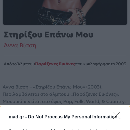
Στηρίξου Επάνω Μου
Άννα Βίσση
Από το Άλμπουμ
Παράξενες Εικόνες
που κυκλοφόρησε το 2003
Άννα Βίσση – «Στηρίξου Επάνω Μου» (2003).
Περιλαμβάνεται στο άλμπουμ «Παράξενες Εικόνες».
Μουσικά κινείται στο ύφος Pop, Folk, World, & Country.
Περισσότερα τραγούδια και πληροφορίες στη
σελίδα
mad.gr -
Do Not Process My Personal Information
στο Mad.gr
.