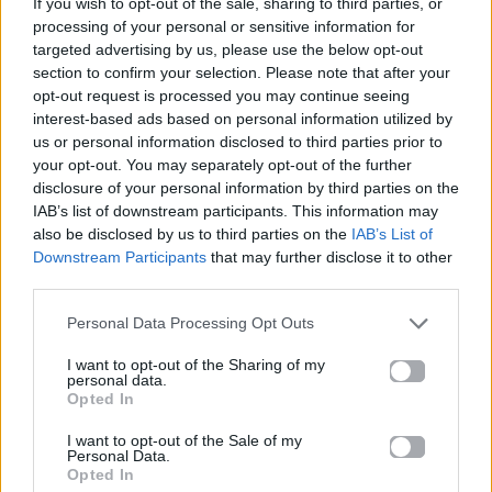
If you wish to opt-out of the sale, sharing to third parties, or
Ακούστε το «Στηρίξου Επάνω Μου» σε Spotify, YouTube
processing of your personal or sensitive information for
και στο Mad.gr.
targeted advertising by us, please use the below opt-out
section to confirm your selection. Please note that after your
opt-out request is processed you may continue seeing
interest-based ads based on personal information utilized by
Στίχοι
us or personal information disclosed to third parties prior to
your opt-out. You may separately opt-out of the further
Σ' άφησε εκείνη
disclosure of your personal information by third parties on the
IAB’s list of downstream participants. This information may
που σε πήρε από μένα
also be disclosed by us to third parties on the
IAB’s List of
και ξαναγύρισες
Downstream Participants
that may further disclose it to other
κοντά μου όπως παλιά
third parties.
Σ' άφησε εκείνη και με χείλη πικραμένα
ζητάς συγνώμη μες τη δική μου αγκαλιά
Personal Data Processing Opt Outs
Στηρίξου επάνω μου εκδίκηση δεν παίρνω
I want to opt-out of the Sharing of my
Στηρίξου επάνω μου για σένα είμ' εγώ
personal data.
Opted In
μου είναι αδύνατο κομμάτια να σε βλέπω
ακόμα σε νιώθω, ακόμα σ' αγαπώ
I want to opt-out of the Sale of my
Personal Data.
Σ' άφησε εκείνη μ' ένα αντίο σαν μαχαίρι
Opted In
κι είδες να χάνετε από τα πόδια σου η γη