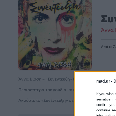
Συ
Άννα 
Από το 
Άννα Βίσση – «Συνέντευξη» (2015). Μουσικά κινείτ
mad.gr -
D
Περισσότερα τραγούδια και πληροφορίες στη
σε
If you wish 
sensitive in
Ακούστε το «Συνέντευξη» σε Spotify, YouTube και
confirm you
continue se
information 