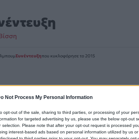
νέντευξη
Βίσση
Άλμπουμ
Συνέντευξη
που κυκλοφόρησε το 2015
αι στο ύφος Rock, Latin, Blues, Pop, Folk, World, & Countr
o Not Process My Personal Information
λίδα στο Mad.gr
.
to opt-out of the sale, sharing to third parties, or processing of your per
formation for targeted advertising by us, please use the below opt-out s
 στο Mad.gr.
r selection. Please note that after your opt-out request is processed y
eing interest-based ads based on personal information utilized by us or
disclosed to third parties prior to your opt-out. You may separately opt-