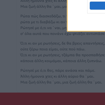
Άλλη ήμουνα χτες κι άλλη αύριο θα `μαι.
Μια ζωή άλλη θα `μαι, μια ζωή άλλη θα `μαι.
Ρώτα πώς διασκεδάζω, τι ταινίες πάω και βλέπ
ρώτα με τι διαβάζω κι αν τι τρώω προσέχω.
Ρώτησέ με ό,τι να `ναι, μην κρατάς αποστάσεις
σ’ όλα αυτά που πονάνε έχω φτιάξει αντιστάσει
Ό,τι κι αν με ρωτήσεις, δε θα βρεις απαντήσεις,
ούτε ξέρω ποια είμαι, ούτε πού πάω.
Ό,τι κι αν με ρωτήσεις, τζάμπα θα προσπαθήσει
κάποια άλλη κοιμάμαι, κάποια άλλη ξυπνάω.
Ρώτησέ με ό,τι θες, πάρε ανάσα και πάμε.
Άλλη ήμουνα χτες κι άλλη αύριο θα `μαι.
Μια ζωή άλλη θα `μαι, μια ζωή άλλη θα `μαι.