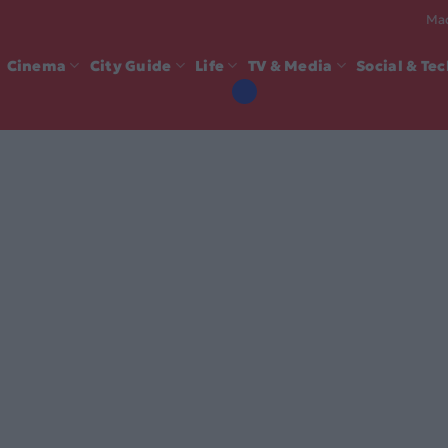
Mad
Cinema
City Guide
Life
TV & Media
Social & Te