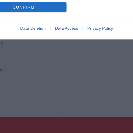
CONFIRM
ω,
Data Deletion
Data Access
Privacy Policy
,
ς.
ς,