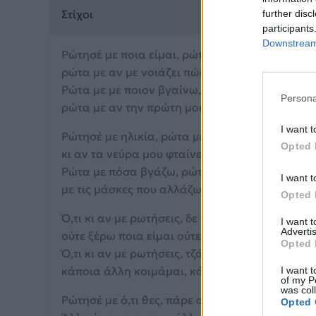
Στίχοι
further disc
participants
Downstream 
Ρώτησέ με ποια είμαι, ρώτησέ με τι κάνω,
ρώτα με αν με νοιάζει πώς ζω ή πώς θα πεθάν
Ρώτα με με ποιον βγαίνω, σε ποια στάση κοιμά
Persona
ρώτα με αν την πρώτη μου αγάπη πού και πού 
I want t
Ρώτησέ με ηλικία, ρώτα με τα κιλά μου
Opted 
κι αν τα νεύρα μου φταίνε που ξεσπάω στα μαλ
Ρώτα με πόσα βγάζω, ρώτα πόσα ξοδεύω,
I want t
με τις μάσκες που αλλάζω αν τον κόσμο δουλε
Opted 
Ό,τι κι αν με ρωτήσεις, δε θα βρεις απαντήσεις,
I want 
Advertis
ούτε ξέρω ποια είμαι ούτε πού πάω.
Opted 
Ό,τι κι αν με ρωτήσεις, τζάμπα θα προσπαθήσει
κάποια άλλη κοιμάμαι, κάποια άλλη ξυπνάω.
I want t
of my P
was col
Ρώτησέ με ό,τι θες, πάρε ανάσα και πάμε.
Opted 