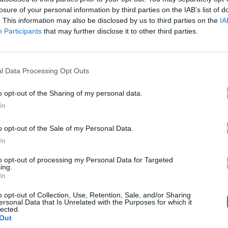
Ακούστε στο Spotify
losure of your personal information by third parties on the IAB’s list of
. This information may also be disclosed by us to third parties on the
IA
Participants
that may further disclose it to other third parties.
ω.
μαι,
l Data Processing Opt Outs
τη θυμάμαι.
o opt-out of the Sharing of my personal data.
In
λιά μου.
o opt-out of the Sale of my Personal Data.
ύω.
In
to opt-out of processing my Personal Data for Targeted
ing.
In
ς,
o opt-out of Collection, Use, Retention, Sale, and/or Sharing
ersonal Data that Is Unrelated with the Purposes for which it
lected.
Out