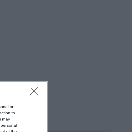
y.
sonal or
ection to
ou may
 personal
out of the