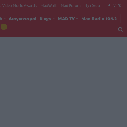
 Video Music Awards
MadWalk
Mad Forum
NyxDrop
ch
Διαγωνισμοί
Blogs
MAD TV
Mad Radio 106.2