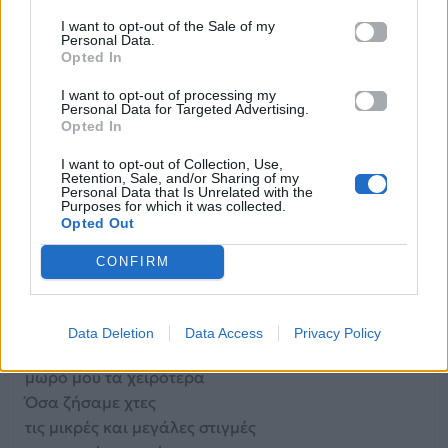
μια καινούργια μέρα χαράζει
Δε θέλω να σε δω ποτέ ξανά
I want to opt-out of the Sale of my
Personal Data.
ούτε να σου μιλήσω
Opted In
και αν υπάρχει δεύτερη ζωή
I want to opt-out of processing my
κι αυτό θα το φροντίσω
Personal Data for Targeted Advertising.
θα γίνω το καλύτερο παιδί
Opted In
δε θα ξαναμαρτήσω
I want to opt-out of Collection, Use,
μην τύχει και στην κόλαση ποτέ
Retention, Sale, and/or Sharing of my
Personal Data that Is Unrelated with the
σε ξανασυναντήσω
Purposes for which it was collected.
Opted Out
Πσσστ και που ‘σαι!
Σου εύχομαι τα χειρότερα
CONFIRM
τα χειρότερα
σου εύχομαι τα χειρότερα
μωρό μου τα χειρότερα
Data Deletion
Data Access
Privacy Policy
σου εύχομαι τα χειρότερα (3)
μωρό μου τα χειρότερα
Όσα ζήσαμε χτες
τις μικρές και μεγάλες στιγμές