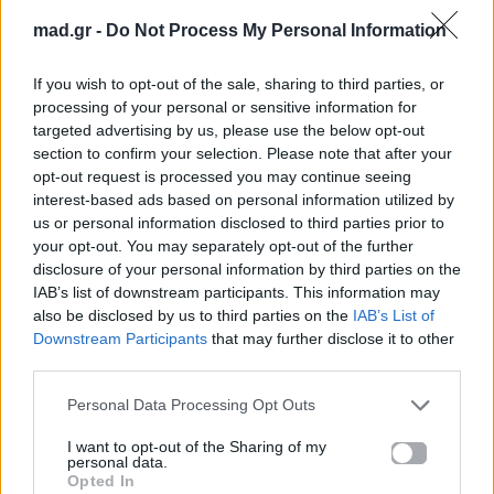
τα χειρότερα
Όσα ζήσαμε χτες
mad.gr -
Do Not Process My Personal Information
τις μικρές και μεγάλες στιγμές
στη φωτιά τα πετάω
If you wish to opt-out of the sale, sharing to third parties, or
processing of your personal or sensitive information for
Μου τραβάς το χαλί
targeted advertising by us, please use the below opt-out
μου κόβεις το ρεύμα
section to confirm your selection. Please note that after your
μου κάνεις τη ζωή
opt-out request is processed you may continue seeing
ένα άνοστο γεύμα
interest-based ads based on personal information utilized by
κι εγώ σ’ ένα σύννεφο
us or personal information disclosed to third parties prior to
your opt-out. You may separately opt-out of the further
βροχή και χαλάζι
disclosure of your personal information by third parties on the
για σένανε είμαι
IAB’s list of downstream participants. This information may
χαραμάδα που μπάζει
also be disclosed by us to third parties on the
IAB’s List of
Ήσουνα τίποτα
Downstream Participants
that may further disclose it to other
και σ’ έκανα κάτι
third parties.
και τώρα έχεις γίνει στην πληγή μου αλάτι
Personal Data Processing Opt Outs
κι εγώ σ’ ένα σύννεφο
βροχή και χαλάζι
I want to opt-out of the Sharing of my
personal data.
δε φοβάμαι
Opted In