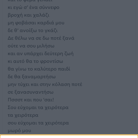
κι εγώ σ’ ένα σύννεφο
βροχή και χαλάζι
μη φοβάσαι καρδιά μου
δε θ’ ανοίξω το γκάζι
Δε θέλω να σε δω ποτέ ξανά
ούτε να σου μιλήσω
και αν υπάρχει δεύτερη ζωή
κι αυτό θα το φροντίσω
θα γίνω το καλύτερο παιδί
δε θα ξαναμαρτήσω
μην τύχει και στην κόλαση ποτέ
σε ξανασυναντήσω
Πσσστ και που ‘σαι!
Σου εύχομαι τα χειρότερα
τα χειρότερα
σου εύχομαι τα χειρότερα
μωρό μου