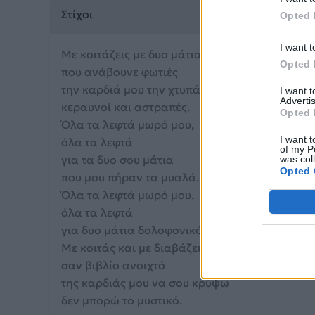
Στίχοι
Opted 
I want t
Με κοιτάζεις με δυο μάτια
Opted 
που ανάβουνε φωτιές
την καρδιά μου την χτυπάνε
I want 
Advertis
κεραυνοί και αστραπές.
Opted 
Όλα τα λεφτά μωρό μου,
I want t
όλα τα λεφτά
of my P
για τα δυο σου μάτια
was col
Opted 
που μου πήραν τα μυαλά.
Όλα τα λεφτά μωρό μου,
όλα τα λεφτά
για δυο μάτια δολοφονικά.
Με κοιτάς και με διαβάζεις
σαν βιβλίο ανοιχτό
της καρδιάς μου να σου κρύψω
δεν μπορώ το μυστικό.