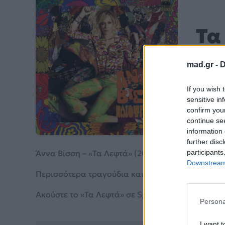
Τα
Άννα 
mad.gr -
D
If you wish 
Από το 
sensitive in
confirm you
continue se
information 
further disc
Άννα Βίσση – «Τα Λεφτά» (2019). Περιλαμβάνεται
participants
Downstream 
Περισσότερα τραγούδια και πληροφορίες στη
σε
Ακούστε το «Τα Λεφτά» σε Spotify, YouTube και σ
Persona
I want t