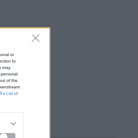
sonal or
ection to
ou may
 personal
out of the
 downstream
op.
B’s List of