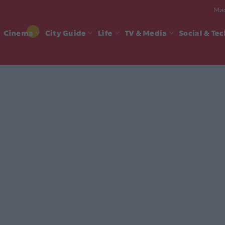
Mad
Cinema
City Guide
Life
TV & Media
Social & Te