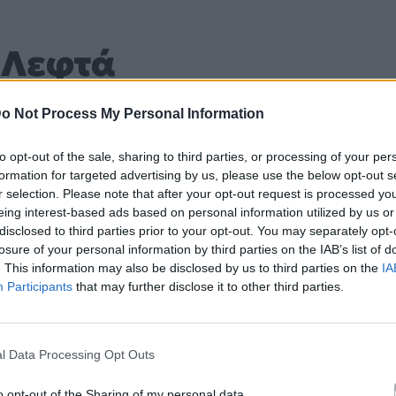
 Λεφτά
Βίσση
o Not Process My Personal Information
to opt-out of the sale, sharing to third parties, or processing of your per
Άλμπουμ
Ηλιοτρόπια
που κυκλοφόρησε το 2019
formation for targeted advertising by us, please use the below opt-out s
r selection. Please note that after your opt-out request is processed y
eing interest-based ads based on personal information utilized by us or
disclosed to third parties prior to your opt-out. You may separately opt-
losure of your personal information by third parties on the IAB’s list of
 στο άλμπουμ «Ηλιοτρόπια». Μουσικά κινείται στο ύφος P
. This information may also be disclosed by us to third parties on the
IA
Participants
that may further disclose it to other third parties.
λίδα στο Mad.gr
.
το Mad.gr.
l Data Processing Opt Outs
o opt-out of the Sharing of my personal data.