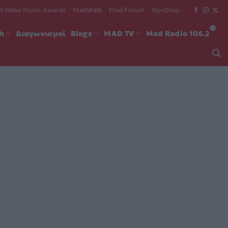
 Video Music Awards
MadWalk
Mad Forum
NyxDrop
ch
Διαγωνισμοί
Blogs
MAD TV
Mad Radio 106.2