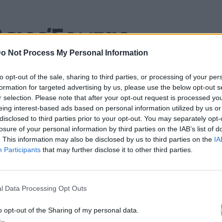
λειος Έρωτας
o Not Process My Personal Information
Βίσση
to opt-out of the sale, sharing to third parties, or processing of your per
formation for targeted advertising by us, please use the below opt-out s
Άλμπουμ
Φωτιά
που κυκλοφόρησε το 1989
r selection. Please note that after your opt-out request is processed y
eing interest-based ads based on personal information utilized by us or
disclosed to third parties prior to your opt-out. You may separately opt-
losure of your personal information by third parties on the IAB’s list of
. This information may also be disclosed by us to third parties on the
IA
Participants
that may further disclose it to other third parties.
άνεται στο άλμπουμ «Φωτιά». Μουσικά κινείται στο ύφος Po
λίδα στο Mad.gr
.
l Data Processing Opt Outs
 και στο Mad.gr.
o opt-out of the Sharing of my personal data.