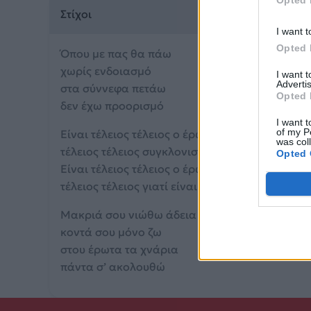
Opted 
Στίχοι
I want t
Opted 
Όπου με πας θα πάω
χωρίς ενδοιασμό
I want 
Advertis
στα σύννεφα πετάω
Opted 
δεν έχω προορισμό
I want t
of my P
Είναι τέλειος τέλειος ο έρωτας αυτός
was col
τέλειος τέλειος συγκλονιστικός
Opted 
Είναι τέλειος τέλειος ο έρωτας αυτός
τέλειος τέλειος γιατί είναι αληθινός
Μακριά σου νιώθω άδεια
κοντά σου μόνο ζω
στου έρωτα τα χνάρια
πάντα σ’ ακολουθώ