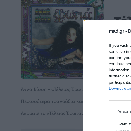
Τέ
mad.gr -
D
Άννα 
If you wish 
sensitive in
Από το 
confirm you
continue se
information 
further disc
participants
Downstream 
Άννα Βίσση – «Τέλειος Έρωτας» (1989). Περιλαμβ
Περισσότερα τραγούδια και πληροφορίες στη
σε
Persona
Ακούστε το «Τέλειος Έρωτας» σε Spotify, YouTube
I want t