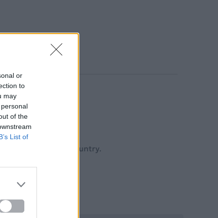
sonal or
ection to
ou may
 personal
out of the
 downstream
B’s List of
p, Folk, World, & Country.