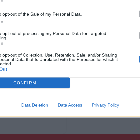
In
Ακούστε στο Spotify
o opt-out of the Sale of my Personal Data.
In
to opt-out of processing my Personal Data for Targeted
ing.
In
o opt-out of Collection, Use, Retention, Sale, and/or Sharing
ersonal Data that Is Unrelated with the Purposes for which it
lected.
Out
CONFIRM
Data Deletion
Data Access
Privacy Policy