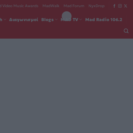
 Video Music Awards
MadWalk
Mad Forum
NyxDrop
ch
Διαγωνισμοί
Blogs
MAD TV
Mad Radio 106.2