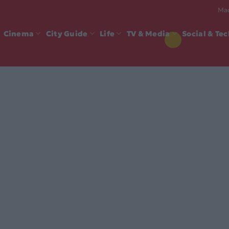
Mad
Cinema
City Guide
Life
TV & Media
Social & Te