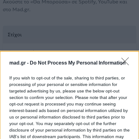
Ακούστε το «Θα Μπορούσα» σε Spotify, YouTube και
στο Mad.gr.
Στίχοι
Θα μπορούσα,
το ρολόι εδώ να σταματούσα
mad.gr -
Do Not Process My Personal Information
και τα λάθη σου θα συγχωρούσα
και ξανά απ’ την αρχή
If you wish to opt-out of the sale, sharing to third parties, or
θα σ’ αγαπούσα μια ζωή.
processing of your personal or sensitive information for
targeted advertising by us, please use the below opt-out
Την τελευταία βραδιά
section to confirm your selection. Please note that after your
αγκαλιά ας χορέψουμε.
opt-out request is processed you may continue seeing
interest-based ads based on personal information utilized by
Έλα λοιπόν πριν κι οι δυο
us or personal information disclosed to third parties prior to
άλλη αγάπη γυρέψουμε.
your opt-out. You may separately opt-out of the further
Για τελευταία φορά
disclosure of your personal information by third parties on the
ως το πρωί όπως παλιά
IAB’s list of downstream participants. This information may