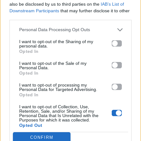
ας ταξιδέψουμε.
also be disclosed by us to third parties on the
IAB’s List of
Downstream Participants
that may further disclose it to other
Θα μπορούσα,
third parties.
το ρολόι εδώ να σταματούσα
Personal Data Processing Opt Outs
και τα λάθη σου θα συγχωρούσα,
την αγάπη μας δε θα ξεχνούσα,
I want to opt-out of the Sharing of my
personal data.
αν το ζήταγες.
Opted In
Θα μπορούσα,
I want to opt-out of the Sale of my
Personal Data.
το ρολόι εδώ να σταματούσα
Opted In
και τα λάθη σου θα συγχωρούσα
και ξανά απ’ την αρχή
I want to opt-out of processing my
Personal Data for Targeted Advertising.
θα σ’ αγαπούσα μια ζωή.
Opted In
Κράτα με τώρα σφιχτά
I want to opt-out of Collection, Use,
Retention, Sale, and/or Sharing of my
ώσπου τ’ άστρα να σβήσουνε
Personal Data that Is Unrelated with the
Purposes for which it was collected.
κι αγάπησέ με ξανά
Opted Out
πριν για πάντα χωρίσουμε.
CONFIRM