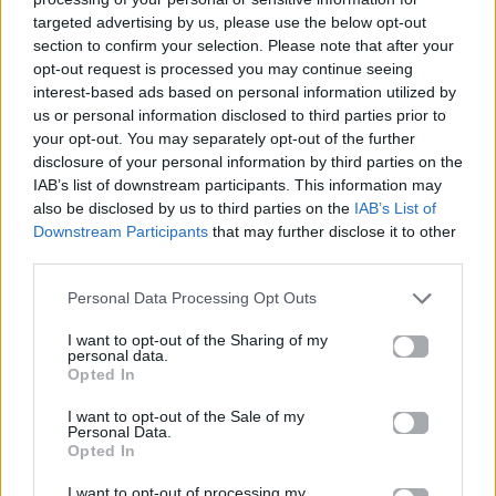
targeted advertising by us, please use the below opt-out
Ακούστε το «Τι Έχω Να Χάσω» σε Spotify, YouTube και
section to confirm your selection. Please note that after your
στο Mad.gr.
opt-out request is processed you may continue seeing
interest-based ads based on personal information utilized by
us or personal information disclosed to third parties prior to
your opt-out. You may separately opt-out of the further
Στίχοι
disclosure of your personal information by third parties on the
IAB’s list of downstream participants. This information may
also be disclosed by us to third parties on the
IAB’s List of
Έτσι κι αλλιώς από χέρι είμαι χαμένη
Downstream Participants
that may further disclose it to other
και πάει καιρός που στην έχω κι εγώ φυλαγμένη
third parties.
Το ξέρω τίποτα δεν πρόκειται να αλλάξει
θα στην κάνω κι εγώ λοιπόν για να `μαστε πάτσι
Personal Data Processing Opt Outs
Τι έχω να χάσω, το πολύ πολύ να σε χάσω
I want to opt-out of the Sharing of my
personal data.
κι αν βρέχει τι τρέχει, το πολύ πολύ να βραχώ
Opted In
Είναι καιρός που νομίζεις πως δεν πάει άλλο
I want to opt-out of the Sale of my
Personal Data.
τώρα θα σου `λεγα κάτι μα το αναβάλλω
Opted In
Κάποτε έδινες ρέστα μα τώρα πας πάσο
I want to opt-out of processing my
μα για το τέλος μωρό μου σου φυλάω τον άσο