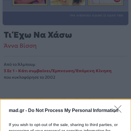
Τι Έχω Να Χάσω
Άννα Βίσση
Από το Άλμπουμ
3 Σε 1 - Κάτι συμβαίνει/Έμπνευση/Επόμενη Κίνηση
που κυκλοφόρησε το 2002
Άννα Βίσση – «Τι Έχω Να Χάσω» (2002). Μουσικά
κινείται στο ύφος Blues, Pop, Folk, World, & Country.
mad.gr -
Do Not Process My Personal Information
Περισσότερα τραγούδια και πληροφορίες στη
σελίδα
If you wish to opt-out of the sale, sharing to third parties, or
στο Mad.gr
.
processing of your personal or sensitive information for